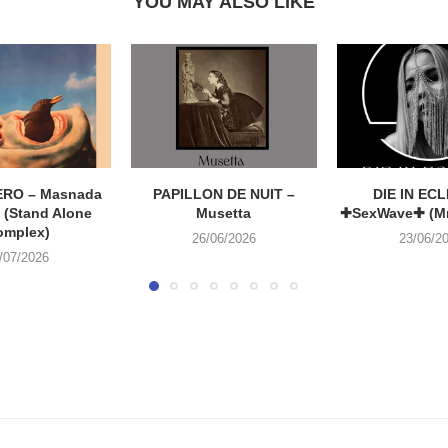
YOU MAY ALSO LIKE
RO – Masnada
PAPILLON DE NUIT –
DIE IN ECL
 (Stand Alone
Musetta
✚SexWave✚ (Mr
omplex)
26/06/2026
23/06/2
/07/2026