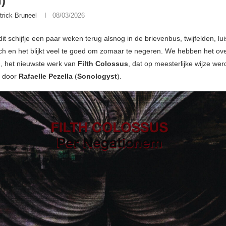
)
trick Bruneel
08/03/2026
t schijfje een paar weken terug alsnog in de brievenbus, twijfelden, lu
och en het blijkt veel te goed om zomaar te negeren. We hebben het ov
m
, het nieuwste werk van
Filth Colossus
, dat op meesterlijke wijze wer
 door
Rafaelle Pezella
(
Sonologyst
).