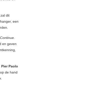
zal dit
nhanger, een
orden.
 Continue.
cd en geven
ontkenning,
,
Pier Paolo
r op de hand
r.