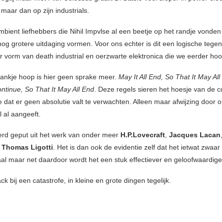
maar dan op zijn industrials.
bient liefhebbers die Nihil Impvlse al een beetje op het randje vonden 
og grotere uitdaging vormen. Voor ons echter is dit een logische tege
r vorm van death industrial en oerzwarte elektronica die we eerder ho
ankje hoop is hier geen sprake meer.
May It All End, So That It May All
ontinue, So That It May All End
. Deze regels sieren het hoesje van de 
dat er geen absolutie valt te verwachten. Alleen maar afwijzing door 
el al aangeeft.
werd geput uit het werk van onder meer
H.P.Lovecraft
,
Jacques Lacan
n
Thomas Ligotti
. Het is dan ook de evidentie zelf dat het ietwat zwaa
aal maar net daardoor wordt het een stuk effectiever en geloofwaardige
k bij een catastrofe, in kleine en grote dingen tegelijk.