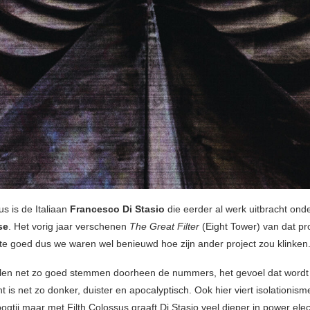
us is de Italiaan
Francesco Di Stasio
die eerder al werk uitbracht on
se
. Het vorig jaar verschenen
The Great Filter
(Eight Tower) van dat pro
te goed dus we waren wel benieuwd hoe zijn ander project zou klinken
len net zo goed stemmen doorheen de nummers, het gevoel dat wordt
 is net zo donker, duister en apocalyptisch. Ook hier viert isolationism
gtij maar met Filth Colossus graaft Di Stasio veel dieper in power elec