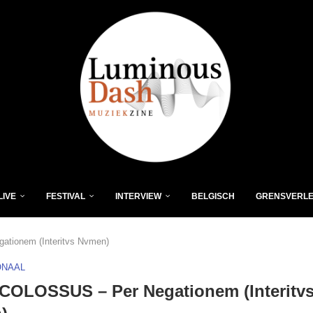
LIVE
FESTIVAL
INTERVIEW
BELGISCH
GRENSVERL
tionem (Interitvs Nvmen)
ONAAL
COLOSSUS – Per Negationem (Interitv