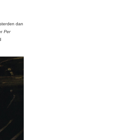
isterden dan
er
Per
d