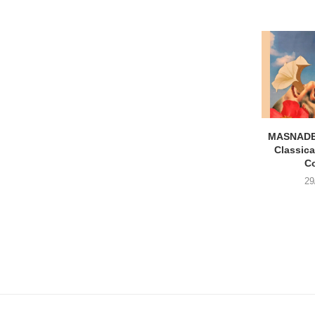
MASNADE
Classica
C
29