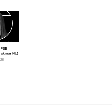
IPSE –
THE BUG CLUB – Every
VISIBLE CLOAKS
akmur NL)
Single Muscle
Paradessence (RVNG 
026
04/06/2026
30/05/2026