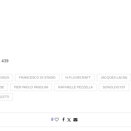
:
439
OSSUS
FRANCESCO DI STASIO
H.P.LOVECRAFT
JACQUES LACAN
LSE
PIER PAOLO PASOLINI
RAFFAELLE PEZZELLA
SONOLOGYST
GOTTI
0