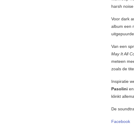
harsh noise 
Voor dark am
album een n
uitgepuurde
Van een spr
May It All C
meteen mee 
zoals de tit
Inspiratie 
Pasolini
e
klinkt allem
De soundtrac
Facebook