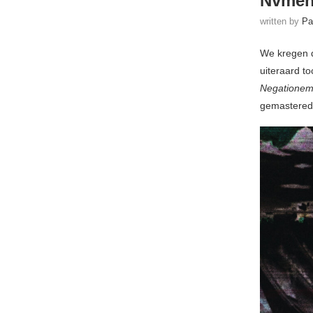
Nvmen
written by
Pa
We kregen di
uiteraard t
Negatione
gemastered