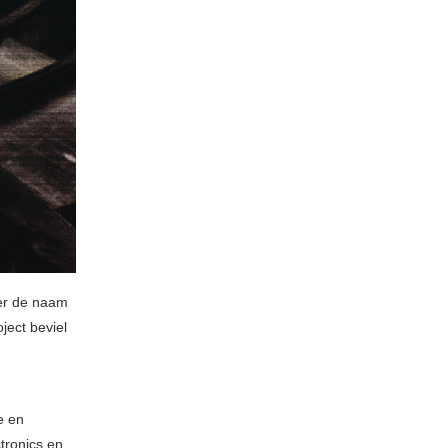
der de naam
ject beviel
.
e en
tronics en