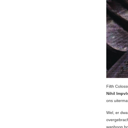
Filth Coloss
Nihil Impvl
ons uiterma
Wel, er dwa
overgebracht
wanhoop hoo