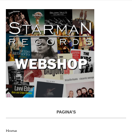
PAGINA’S
Home