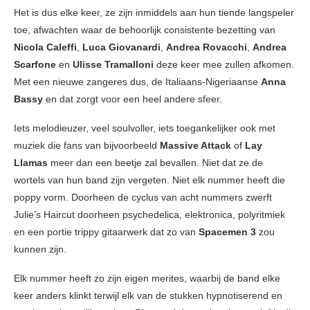
Het is dus elke keer, ze zijn inmiddels aan hun tiende langspeler
toe, afwachten waar de behoorlijk consistente bezetting van
Nicola Caleffi
,
Luca Giovanardi
,
Andrea Rovacchi
,
Andrea
Scarfone
en
Ulisse Tramalloni
deze keer mee zullen afkomen.
Met een nieuwe zangeres dus, de Italiaans-Nigeriaanse
Anna
Bassy
en dat zorgt voor een heel andere sfeer.
Iets melodieuzer, veel soulvoller, iets toegankelijker ook met
muziek die fans van bijvoorbeeld
Massive Attack
of
Lay
Llamas
meer dan een beetje zal bevallen. Niet dat ze de
wortels van hun band zijn vergeten. Niet elk nummer heeft die
poppy vorm. Doorheen de cyclus van acht nummers zwerft
Julie’s Haircut doorheen psychedelica, elektronica, polyritmiek
en een portie trippy gitaarwerk dat zo van
Spacemen 3
zou
kunnen zijn.
Elk nummer heeft zo zijn eigen merites, waarbij de band elke
keer anders klinkt terwijl elk van de stukken hypnotiserend en