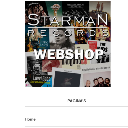
PAGINA’S
Home