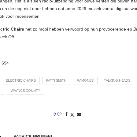
ngen. Het is als een radio-uitzending voor ouwe venten die blijven han
n en die nog niet door hebben dat anno 2026 muziek vooral digitaal wo
ook voor recensenten.
ctric Chairs
het zo mooi hebben verwoord op hun provocerende ep
Bl
uck Off.
:
694
ELECTRIC CHAIRS
PATTI SMITH
RAMONES
TALKING HEADS
N
WAYNCE COUNTY
0
PATRICK BRUNEEL