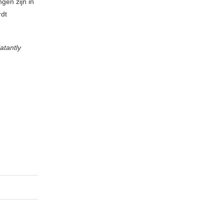
gen zijn in
rdt
atantly