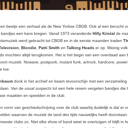
 een beetje een verhaal als de New Yorkse CBGB. Ook al een berucht vu
 bandjes een kans kregen. Vanaf 1973 veranderde
Hilly Kristal
de naa
otsmuziek werd gebracht tot CBGB en in de eerste maanden traden
T
Television
,
Blondie
,
Patti Smith
en
Talking Heads
er op. Weinig volk 
s mochten altijd terugkomen. Het is het begin van een overdaad aan 
soort muziek. Nowave, postpunk, mutant funk, artrock, hardcore, power
e toe.
enbaum
dook in het archief en kwam tevoorschijn met een verzameling l
eslaan. Van de
usual suspects
tot een hele resem vergeten bandjes die 
ease maakten en speelden in de club.
en vorm van geschiedschrijving over de club waarbij duidelijk is dat er 
elden waarvan de muziek de tand des tijds nauwelijks heeft doorstaan. 
 meeste clubs zo. Niet elke show of band weet te overtuigen of blijft in h