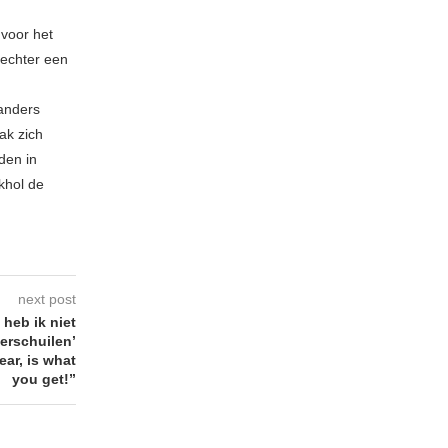
 voor het
echter een
 anders
ak zich
den in
khol de
next post
heb ik niet
erschuilen’
ar, is what
you get!”