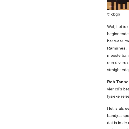
© cbgb
Wel, het is
beginnende
bar waar ro
Ramones
,
meeste band
een divers 
straight edg
Rob Tann
vier cd’s b
fysieke rel
Het is als e
bandjes spe
dat is in de