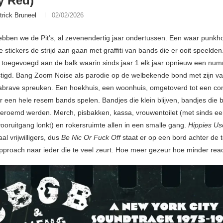
y Red)
trick Bruneel
02/02/2026
 hebben we de Pit’s, al zevenendertig jaar ondertussen. Een waar punkh
e stickers de strijd aan gaan met graffiti van bands die er ooit speeld
 toegevoegd aan de balk waarin sinds jaar 1 elk jaar opnieuw een nu
tigd. Bang Zoom Noise als parodie op de welbekende bond met zijn va
rabrave spreuken. Een hoekhuis, een woonhuis, omgetoverd tot een con
ar een hele resem bands spelen. Bandjes die klein blijven, bandjes die 
beroemd werden. Merch, pisbakken, kassa, vrouwentoilet (met sinds ee
vooruitgang lonkt) en rokersruimte allen in een smalle gang.
Hippies Us
aal vrijwilligers, dus
Be Nic Or Fuck Off
staat er op een bord achter de 
pproach naar ieder die te veel zeurt. Hoe meer gezeur hoe minder reac