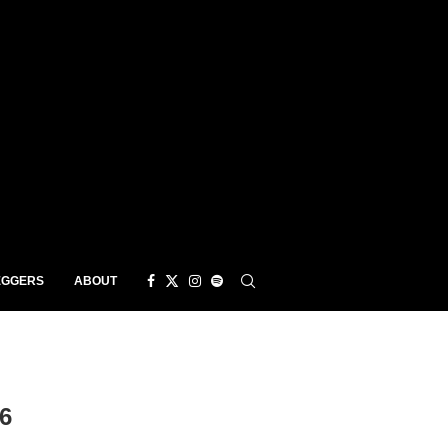
EGGERS
ABOUT
6