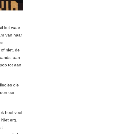
il kot waar
m van haar
he
of niet, de
bands, aan
pop tot aan
iedjes die
toen een
ook heel veel
Niet erg,
et