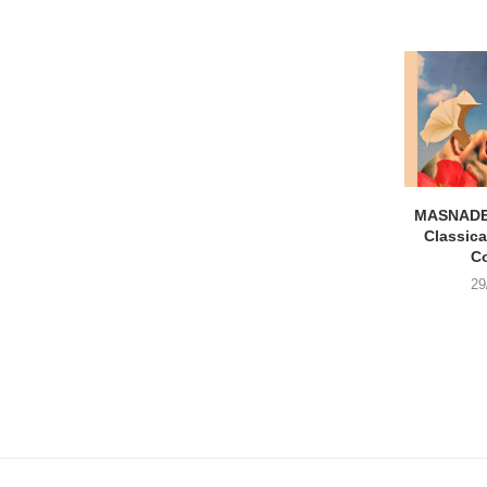
MASNADE
Classica
C
29