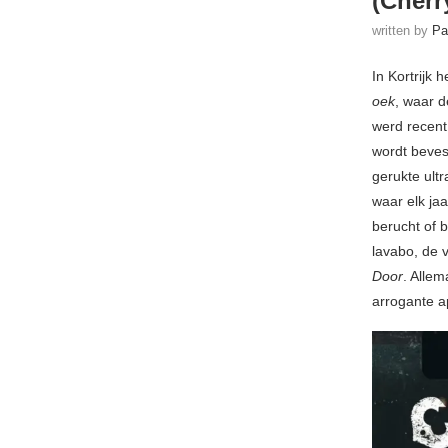
(Cherr
written by
Pa
In Kortrijk
oek
, waar d
werd recent
wordt beves
gerukte ult
waar elk ja
berucht of 
lavabo, de 
Door
. Allem
arrogante a