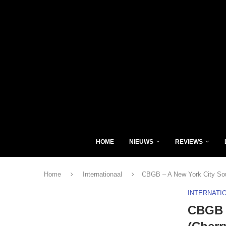
HOME
NIEUWS
REVIEWS
Home
Internationaal
CBGB – A New York City Sou
INTERNATI
CBGB –