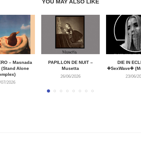
YOU MAY ALSO LIKE
RO – Masnada
PAPILLON DE NUIT –
DIE IN ECL
 (Stand Alone
Musetta
✚SexWave✚ (Mr
omplex)
26/06/2026
23/06/2
/07/2026