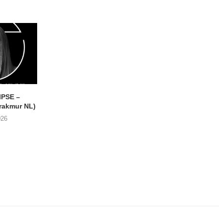
IPSE –
THE BUG CLUB – Every
VISIBLE CLOAKS
akmur NL)
Single Muscle
Paradessence (RVNG 
026
04/06/2026
30/05/2026