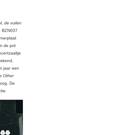
ol,
de vuilen
en. BZN037
mmerplaat
n de pot
certzaaltje
bekend,
n jaar een
e Other
toog. De
tie.