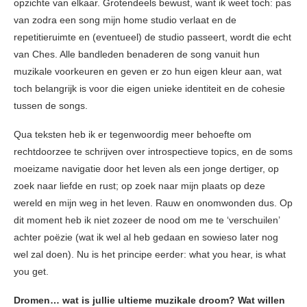
opzichte van elkaar. Grotendeels bewust, want ik weet toch: pas
van zodra een song mijn home studio verlaat en de
repetitieruimte en (eventueel) de studio passeert, wordt die echt
van Ches. Alle bandleden benaderen de song vanuit hun
muzikale voorkeuren en geven er zo hun eigen kleur aan, wat
toch belangrijk is voor die eigen unieke identiteit en de cohesie
tussen de songs.
Qua teksten heb ik er tegenwoordig meer behoefte om
rechtdoorzee te schrijven over introspectieve topics, en de soms
moeizame navigatie door het leven als een jonge dertiger, op
zoek naar liefde en rust; op zoek naar mijn plaats op deze
wereld en mijn weg in het leven. Rauw en onomwonden dus. Op
dit moment heb ik niet zozeer de nood om me te ‘verschuilen’
achter poëzie (wat ik wel al heb gedaan en sowieso later nog
wel zal doen). Nu is het principe eerder: what you hear, is what
you get.
Dromen… wat is jullie ultieme muzikale droom? Wat willen