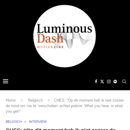
Home
Belgisch
CHES: “Op dit moment heb ik niet zozeer
de nood om me te ‘verschuilen’ achter poëzie: What you hear, is what
you get!”
BELGISCH
INTERVIEW