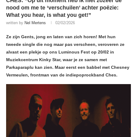
CHES: “Op dit moment heb ik niet zozeer de
nood om me te ‘verschuilen’ achter poëzie:
What you hear, is what you get!”
written by
Nel Mertens
02/02/2026
Ze zijn Gents, jong en laten van zich horen! Met hun
tweede single die nog maar pas verscheen, veroveren ze
alvast een plekje op ons Luminous Fest op 20/02 in
Muziekcentrum Kinky Star, waar je ze samen met
Parkaparaplu kan zien. Maar eerst een babbel met Chesney
Vermeulen, frontman van de indiepoprockband Ches.