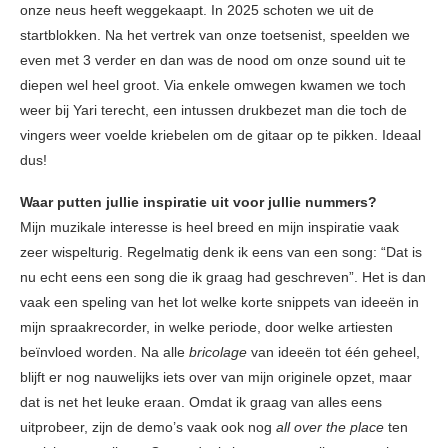
onze neus heeft weggekaapt. In 2025 schoten we uit de
startblokken. Na het vertrek van onze toetsenist, speelden we
even met 3 verder en dan was de nood om onze sound uit te
diepen wel heel groot. Via enkele omwegen kwamen we toch
weer bij Yari terecht, een intussen drukbezet man die toch de
vingers weer voelde kriebelen om de gitaar op te pikken. Ideaal
dus!
Waar putten jullie inspiratie uit voor jullie nummers?
Mijn muzikale interesse is heel breed en mijn inspiratie vaak
zeer wispelturig. Regelmatig denk ik eens van een song: “Dat is
nu echt eens een song die ik graag had geschreven”. Het is dan
vaak een speling van het lot welke korte snippets van ideeën in
mijn spraakrecorder, in welke periode, door welke artiesten
beïnvloed worden. Na alle
bricolage
van ideeën tot één geheel,
blijft er nog nauwelijks iets over van mijn originele opzet, maar
dat is net het leuke eraan. Omdat ik graag van alles eens
uitprobeer, zijn de demo’s vaak ook nog
all over the place
ten