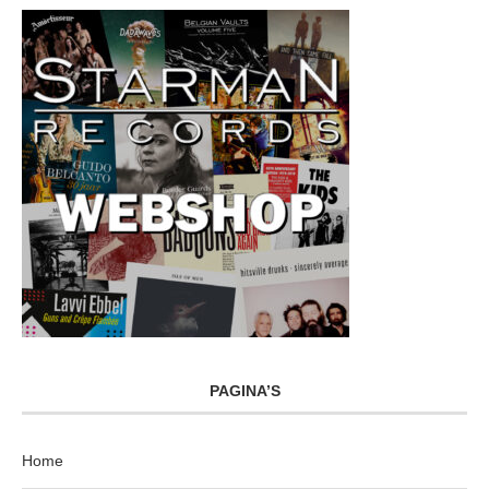
PAGINA’S
Home