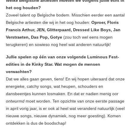
Welke Belgische artiesten moeten we volgens jullie echt in
het oog houden?
Zoveel talent op Belgische bodem. Misschien eerder een aantal
Belgische artiesten die wij in het oog houden:
Oproer, Floris
Francis Arthur, JEN, Glitterpaard, Dressed Like Boys, Jan
Verstraeten, Das Pop, Gotye
(zou toch wel eens mogen
terugkeren) en sowieso nog heel wat anderen natuurlijk!
Jullie spelen op één van onze volgende Luminous Fest-
edities in de Kinky Star. Wat mogen de mensen
verwachten?
Dat we alles gaan geven, tiens! En wij hopen uiteraard dat onze
energieke, catchy songs, wat heupen, schouders en
dansbeentjes kunnen losmaken. En dat er nadien menig oor
ontwurmd
moet worden. Ten opzichte van onze eerste passage
in april vorig jaar, is er ook al heel wat veranderd natuurlijk (veel
nieuwe songs, nieuwe dynamiek, nog meer goesting). Komen
ontdekken is dus de boodschap!