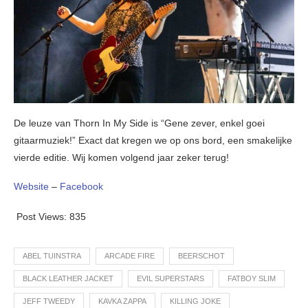
De leuze van Thorn In My Side is “Gene zever, enkel goei
gitaarmuziek!” Exact dat kregen we op ons bord, een smakelijke
vierde editie. Wij komen volgend jaar zeker terug!
Website
–
Facebook
Post Views:
835
ABEL TUINSTRA
ARCADE FIRE
BEERSCHOT
BLACK LEATHER JACKET
EVIL SUPERSTARS
FATBOY SLIM
JEFF TWEEDY
KAVKA ZAPPA
KILLING JOKE