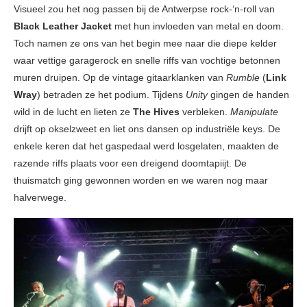
Visueel zou het nog passen bij de Antwerpse rock-‘n-roll van
Black Leather Jacket
met hun invloeden van metal en doom.
Toch namen ze ons van het begin mee naar die diepe kelder
waar vettige garagerock en snelle riffs van vochtige betonnen
muren druipen. Op de vintage gitaarklanken van
Rumble
(
Link
Wray
) betraden ze het podium. Tijdens
Unity
gingen de handen
wild in de lucht en lieten ze
The Hives
verbleken.
Manipulate
drijft op okselzweet en liet ons dansen op industriële keys. De
enkele keren dat het gaspedaal werd losgelaten, maakten de
razende riffs plaats voor een dreigend doomtapiijt. De
thuismatch ging gewonnen worden en we waren nog maar
halverwege.