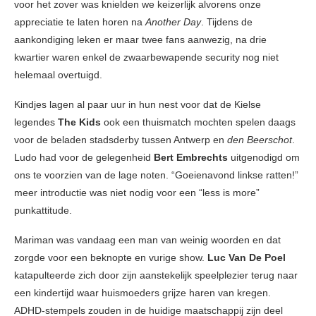
voor het zover was knielden we keizerlijk alvorens onze
appreciatie te laten horen na
Another Day
. Tijdens de
aankondiging leken er maar twee fans aanwezig, na drie
kwartier waren enkel de zwaarbewapende security nog niet
helemaal overtuigd.
Kindjes lagen al paar uur in hun nest voor dat de Kielse
legendes
The Kids
ook een thuismatch mochten spelen daags
voor de beladen stadsderby tussen Antwerp en
den Beerschot
.
Ludo had voor de gelegenheid
Bert Embrechts
uitgenodigd om
ons te voorzien van de lage noten. “Goeienavond linkse ratten!”
meer introductie was niet nodig voor een “less is more”
punkattitude.
Mariman was vandaag een man van weinig woorden en dat
zorgde voor een beknopte en vurige show.
Luc Van De Poel
katapulteerde zich door zijn aanstekelijk speelplezier terug naar
een kindertijd waar huismoeders grijze haren van kregen.
ADHD-stempels zouden in de huidige maatschappij zijn deel