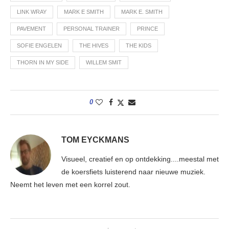
LINK WRAY
MARK E SMITH
MARK E. SMITH
PAVEMENT
PERSONAL TRAINER
PRINCE
SOFIE ENGELEN
THE HIVES
THE KIDS
THORN IN MY SIDE
WILLEM SMIT
0
TOM EYCKMANS
Visueel, creatief en op ontdekking....meestal met
de koersfiets luisterend naar nieuwe muziek.
Neemt het leven met een korrel zout.