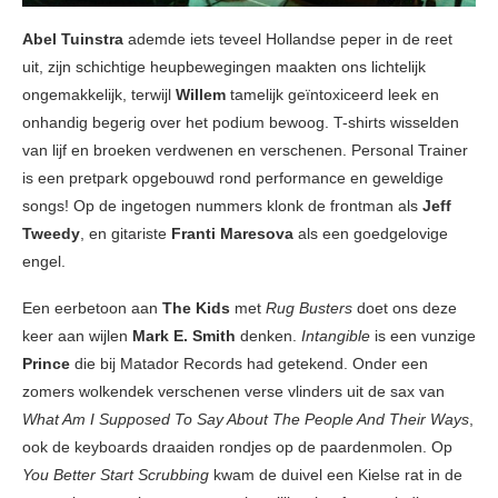
Abel Tuinstra
ademde iets teveel Hollandse peper in de reet
uit, zijn schichtige heupbewegingen maakten ons lichtelijk
ongemakkelijk, terwijl
Willem
tamelijk geïntoxiceerd leek en
onhandig begerig over het podium bewoog. T-shirts wisselden
van lijf en broeken verdwenen en verschenen. Personal Trainer
is een pretpark opgebouwd rond performance en geweldige
songs! Op de ingetogen nummers klonk de frontman als
Jeff
Tweedy
, en gitariste
Franti Maresova
als een goedgelovige
engel.
Een eerbetoon aan
The Kids
met
Rug Busters
doet ons deze
keer aan wijlen
Mark E. Smith
denken.
Intangible
is een vunzige
Prince
die bij Matador Records had getekend. Onder een
zomers wolkendek verschenen verse vlinders uit de sax van
What Am I Supposed To Say About The People And Their Ways
,
ook de keyboards draaiden rondjes op de paardenmolen. Op
You Better Start Scrubbing
kwam de duivel een Kielse rat in de