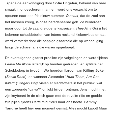
Tijdens de aankondiging door
Sofie Engelen
, bekend van haar
smaak in ongeschoren mannen, werd ons verzocht om te
speuren naar een fris nieuw nummer.
Outcast
, dat de zaal aan
het moshen kreeg, is onze beredeneerde gok. Ze bulderden
maar door tot de zaal dreigde te kapseizen.
They Ain’t Got It
liet
iedereen schuddebollen van intens rockend kiekenvlees en dat
werd versterkt door die sappige gitaarsolo die op wandel ging
langs de schare fans die waren opgedaagd.
De overtuigende gitarist predikte zijn volgelingen en werd tijdens
Leave Me Alone
letterlijk op handen gedragen, en splitste het
Scheldedorp in tweeën. We hoorden flarden van
Killing Joke
(
Social Race
), en wanneer Alexander “
Hunt Them, Are Get
Killed
” (
Stinger
) zingt vielen er slachtoffers in het publiek, wat
een zorgende “ca va?” ontlokt bij de frontman. Jens mocht met
zijn keyboard in de clinch gaan met de revolte riffs en gooide
zijn pijlen tijdens
Darts
minutieus naar ons hoofd.
Sammy
Tanghe
heeft hier een moment gemist. Alles mocht kapot! Maar