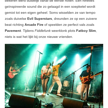
bekeren werd duidelijk vanaf de eerste noten. Een nineties
geïnspireerde sound die zo gelaagd in een soepketel wordt
gemixt tot een eigen geheel. Soms wisselden ze van tempo
zoals duivelse
Evil Superstars
, dreunden ze op een zuivere
beat richting
Arcade Fire
of speelden ze perfect vals zoals
Pavement
. Tijdens
Fiddlefunk
weerklonk plots
Fatboy Slim
,
niets is wat het lijkt bij onze nieuwe vrienden.