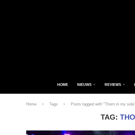
HOME
NIEUWS
REVIEWS
Home
Tags
Posts tagged with "Thorn in my side
TAG:
THO