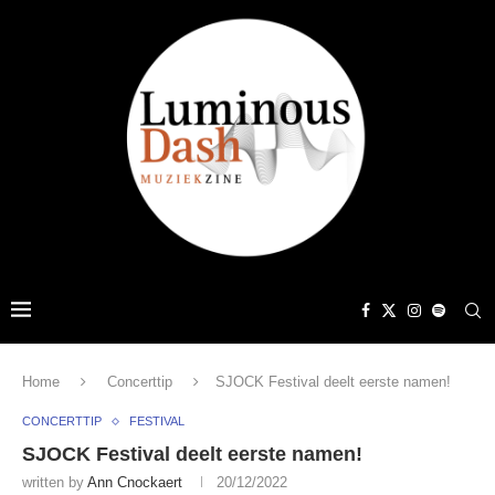
Home
Concerttip
SJOCK Festival deelt eerste namen!
CONCERTTIP
FESTIVAL
SJOCK Festival deelt eerste namen!
written by
Ann Cnockaert
20/12/2022