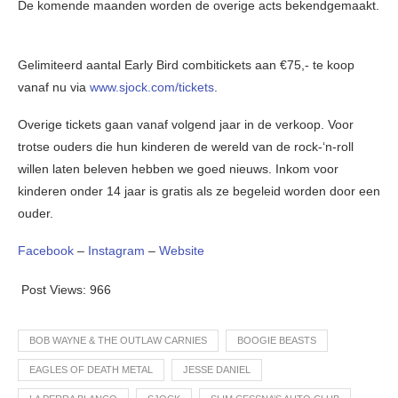
De komende maanden worden de overige acts bekendgemaakt.
Gelimiteerd aantal Early Bird combitickets aan €75,- te koop
vanaf nu via
www.sjock.com/tickets
.
Overige tickets gaan vanaf volgend jaar in de verkoop. Voor
trotse ouders die hun kinderen de wereld van de rock-‘n-roll
willen laten beleven hebben we goed nieuws. Inkom voor
kinderen onder 14 jaar is gratis als ze begeleid worden door een
ouder.
Facebook
–
Instagram
–
Website
Post Views:
966
BOB WAYNE & THE OUTLAW CARNIES
BOOGIE BEASTS
EAGLES OF DEATH METAL
JESSE DANIEL