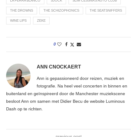
LA PERRA BLANCO
SJOCK
SLIM CESSNA’S AUTO CLUB
THE DROWNS
THE SCHIZOPHONICS
THE SEATSNIFFERS
WINE LIPS
ZEKE
0
ANN CNOCKAERT
Ann is gepassioneerd door reizen, muziek en
fotografie. Na heel veel concerten in binnen en
buitenland en geïnspireerd door de Manchester muziekscene
besloot Ann om samen met Didier Becu de website Luminous
Dash op te richten.
previous post