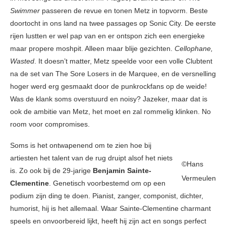
Swimmer
passeren de revue en tonen Metz in topvorm. Beste
doortocht in ons land na twee passages op Sonic City. De eerste
rijen lustten er wel pap van en er ontspon zich een energieke
maar propere moshpit. Alleen maar blije gezichten.
Cellophane,
Wasted
. It doesn’t matter, Metz speelde voor een volle Clubtent
na de set van The Sore Losers in de Marquee, en de versnelling
hoger werd erg gesmaakt door de punkrockfans op de weide!
Was de klank soms overstuurd en noisy? Jazeker, maar dat is
ook de ambitie van Metz, het moet en zal rommelig klinken. No
room voor compromises.
Soms is het ontwapenend om te zien hoe bij
artiesten het talent van de rug druipt alsof het niets
©Hans
is. Zo ook bij de 29-jarige
Benjamin Sainte-
Vermeulen
Clementine
. Genetisch voorbestemd om op een
podium zijn ding te doen. Pianist, zanger, componist, dichter,
humorist, hij is het allemaal. Waar Sainte-Clementine charmant
speels en onvoorbereid lijkt, heeft hij zijn act en songs perfect