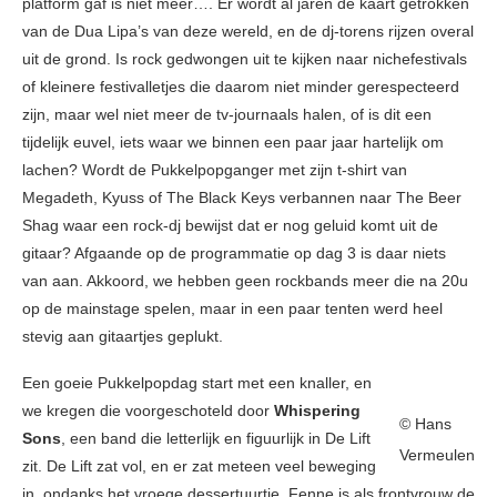
platform gaf is niet meer…. Er wordt al jaren de kaart getrokken
van de Dua Lipa’s van deze wereld, en de dj-torens rijzen overal
uit de grond. Is rock gedwongen uit te kijken naar nichefestivals
of kleinere festivalletjes die daarom niet minder gerespecteerd
zijn, maar wel niet meer de tv-journaals halen, of is dit een
tijdelijk euvel, iets waar we binnen een paar jaar hartelijk om
lachen? Wordt de Pukkelpopganger met zijn t-shirt van
Megadeth, Kyuss of The Black Keys verbannen naar The Beer
Shag waar een rock-dj bewijst dat er nog geluid komt uit de
gitaar? Afgaande op de programmatie op dag 3 is daar niets
van aan. Akkoord, we hebben geen rockbands meer die na 20u
op de mainstage spelen, maar in een paar tenten werd heel
stevig aan gitaartjes geplukt.
Een goeie Pukkelpopdag start met een knaller, en
we kregen die voorgeschoteld door
Whispering
© Hans
Sons
, een band die letterlijk en figuurlijk in De Lift
Vermeulen
zit. De Lift zat vol, en er zat meteen veel beweging
in, ondanks het vroege dessertuurtje. Fenne is als frontvrouw de