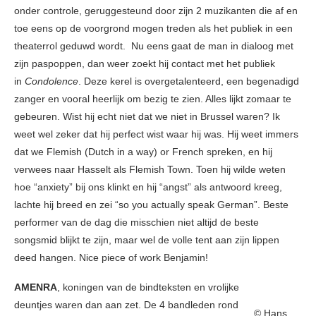
onder controle, geruggesteund door zijn 2 muzikanten die af en
toe eens op de voorgrond mogen treden als het publiek in een
theaterrol geduwd wordt. Nu eens gaat de man in dialoog met
zijn paspoppen, dan weer zoekt hij contact met het publiek
in
Condolence
. Deze kerel is overgetalenteerd, een begenadigd
zanger en vooral heerlijk om bezig te zien. Alles lijkt zomaar te
gebeuren. Wist hij echt niet dat we niet in Brussel waren? Ik
weet wel zeker dat hij perfect wist waar hij was. Hij weet immers
dat we Flemish (Dutch in a way) or French spreken, en hij
verwees naar Hasselt als Flemish Town. Toen hij wilde weten
hoe “anxiety” bij ons klinkt en hij “angst” als antwoord kreeg,
lachte hij breed en zei “so you actually speak German”. Beste
performer van de dag die misschien niet altijd de beste
songsmid blijkt te zijn, maar wel de volle tent aan zijn lippen
deed hangen. Nice piece of work Benjamin!
AMENRA
, koningen van de bindteksten en vrolijke
deuntjes waren dan aan zet. De 4 bandleden rond
© Hans