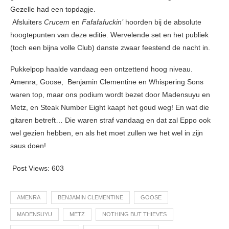
Gezelle had een topdagje.
Afsluiters
Crucem
en
Fafafafuckin’
hoorden bij de absolute
hoogtepunten van deze editie. Wervelende set en het publiek
(toch een bijna volle Club) danste zwaar feestend de nacht in.
Pukkelpop haalde vandaag een ontzettend hoog niveau.
Amenra, Goose, Benjamin Clementine en Whispering Sons
waren top, maar ons podium wordt bezet door Madensuyu en
Metz, en Steak Number Eight kaapt het goud weg! En wat die
gitaren betreft… Die waren straf vandaag en dat zal Eppo ook
wel gezien hebben, en als het moet zullen we het wel in zijn
saus doen!
Post Views:
603
AMENRA
BENJAMIN CLEMENTINE
GOOSE
MADENSUYU
METZ
NOTHING BUT THIEVES