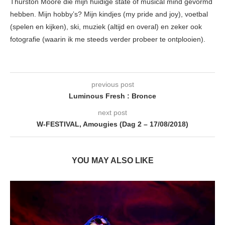
Thurston Moore die mijn huidige state of musical mind gevormd
hebben. Mijn hobby’s? Mijn kindjes (my pride and joy), voetbal
(spelen en kijken), ski, muziek (altijd en overal) en zeker ook
fotografie (waarin ik me steeds verder probeer te ontplooien).
previous post
Luminous Fresh : Bronce
next post
W-FESTIVAL, Amougies (Dag 2 – 17/08/2018)
YOU MAY ALSO LIKE