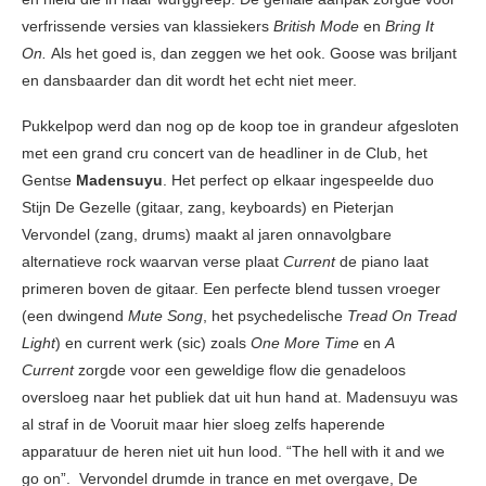
verfrissende versies van klassiekers
British Mode
en
Bring It
On.
Als het goed is, dan zeggen we het ook. Goose was briljant
en dansbaarder dan dit wordt het echt niet meer.
Pukkelpop werd dan nog op de koop toe in grandeur afgesloten
met een grand cru concert van de headliner in de Club, het
Gentse
Madensuyu
. Het perfect op elkaar ingespeelde duo
Stijn De Gezelle (gitaar, zang, keyboards) en Pieterjan
Vervondel (zang, drums) maakt al jaren onnavolgbare
alternatieve rock waarvan verse plaat
Current
de piano laat
primeren boven de gitaar. Een perfecte blend tussen vroeger
(een dwingend
Mute Song
, het psychedelische
Tread On Tread
Light
) en current werk (sic) zoals
One More Time
en
A
Current
zorgde voor een geweldige flow die genadeloos
oversloeg naar het publiek dat uit hun hand at. Madensuyu was
al straf in de Vooruit maar hier sloeg zelfs haperende
apparatuur de heren niet uit hun lood. “The hell with it and we
go on”. Vervondel drumde in trance en met overgave, De