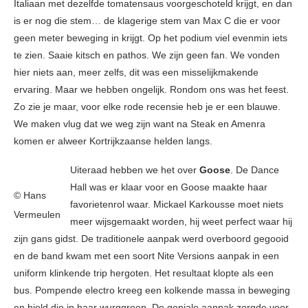
Italiaan met dezelfde tomatensaus voorgeschoteld krijgt, en dan
is er nog die stem… de klagerige stem van Max C die er voor
geen meter beweging in krijgt. Op het podium viel evenmin iets
te zien. Saaie kitsch en pathos. We zijn geen fan. We vonden
hier niets aan, meer zelfs, dit was een misselijkmakende
ervaring. Maar we hebben ongelijk. Rondom ons was het feest.
Zo zie je maar, voor elke rode recensie heb je er een blauwe.
We maken vlug dat we weg zijn want na Steak en Amenra
komen er alweer Kortrijkzaanse helden langs.
Uiteraad hebben we het over
Goose
. De Dance
Hall was er klaar voor en Goose maakte haar
© Hans
favorietenrol waar. Mickael Karkousse moet niets
Vermeulen
meer wijsgemaakt worden, hij weet perfect waar hij
zijn gans gidst. De traditionele aanpak werd overboord gegooid
en de band kwam met een soort Nite Versions aanpak in een
uniform klinkende trip hergoten. Het resultaat klopte als een
bus. Pompende electro kreeg een kolkende massa in beweging
en hield die in haar wurggreep. De geniale aanpak zorgde voor