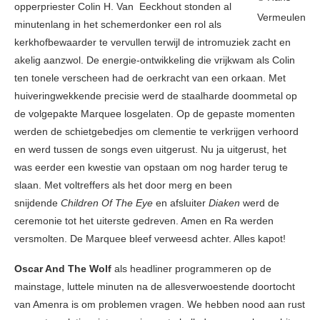
opperpriester Colin H. Van Eeckhout stonden al
Vermeulen
minutenlang in het schemerdonker een rol als
kerkhofbewaarder te vervullen terwijl de intromuziek zacht en
akelig aanzwol. De energie-ontwikkeling die vrijkwam als Colin
ten tonele verscheen had de oerkracht van een orkaan. Met
huiveringwekkende precisie werd de staalharde doommetal op
de volgepakte Marquee losgelaten. Op de gepaste momenten
werden de schietgebedjes om clementie te verkrijgen verhoord
en werd tussen de songs even uitgerust. Nu ja uitgerust, het
was eerder een kwestie van opstaan om nog harder terug te
slaan. Met voltreffers als het door merg en been
snijdende
Children Of The Eye
en afsluiter
Diaken
werd de
ceremonie tot het uiterste gedreven. Amen en Ra werden
versmolten. De Marquee bleef verweesd achter. Alles kapot!
Oscar And The Wolf
als headliner programmeren op de
mainstage, luttele minuten na de allesverwoestende doortocht
van Amenra is om problemen vragen. We hebben nood aan rust