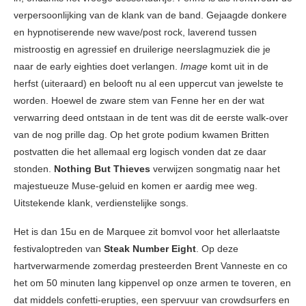
verpersoonlijking van de klank van de band. Gejaagde donkere
en hypnotiserende new wave/post rock, laverend tussen
mistroostig en agressief en druilerige neerslagmuziek die je
naar de early eighties doet verlangen.
Image
komt uit in de
herfst (uiteraard) en belooft nu al een uppercut van jewelste te
worden. Hoewel de zware stem van Fenne her en der wat
verwarring deed ontstaan in de tent was dit de eerste walk-over
van de nog prille dag. Op het grote podium kwamen Britten
postvatten die het allemaal erg logisch vonden dat ze daar
stonden.
Nothing But Thieves
verwijzen songmatig naar het
majestueuze Muse-geluid en komen er aardig mee weg.
Uitstekende klank, verdienstelijke songs.
Het is dan 15u en de Marquee zit bomvol voor het allerlaatste
festivaloptreden van
Steak Number Eight
. Op deze
hartverwarmende zomerdag presteerden Brent Vanneste en co
het om 50 minuten lang kippenvel op onze armen te toveren, en
dat middels confetti-erupties, een spervuur van crowdsurfers en