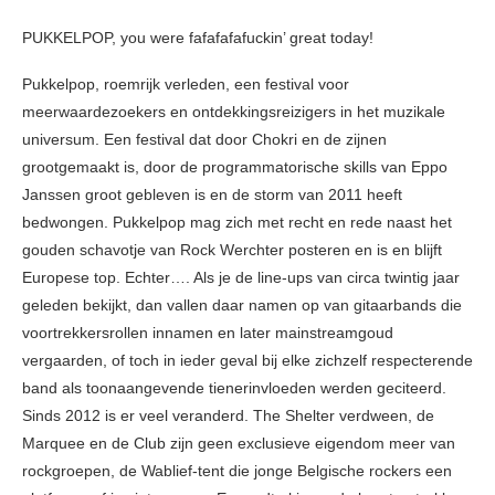
PUKKELPOP, you were fafafafafuckin’ great today!
Pukkelpop, roemrijk verleden, een festival voor
meerwaardezoekers en ontdekkingsreizigers in het muzikale
universum. Een festival dat door Chokri en de zijnen
grootgemaakt is, door de programmatorische skills van Eppo
Janssen groot gebleven is en de storm van 2011 heeft
bedwongen. Pukkelpop mag zich met recht en rede naast het
gouden schavotje van Rock Werchter posteren en is en blijft
Europese top. Echter…. Als je de line-ups van circa twintig jaar
geleden bekijkt, dan vallen daar namen op van gitaarbands die
voortrekkersrollen innamen en later mainstreamgoud
vergaarden, of toch in ieder geval bij elke zichzelf respecterende
band als toonaangevende tienerinvloeden werden geciteerd.
Sinds 2012 is er veel veranderd. The Shelter verdween, de
Marquee en de Club zijn geen exclusieve eigendom meer van
rockgroepen, de Wablief-tent die jonge Belgische rockers een