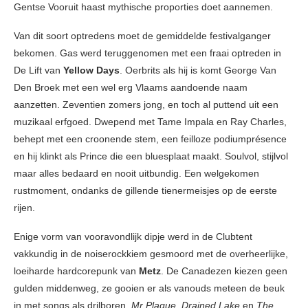
Gentse Vooruit haast mythische proporties doet aannemen.
Van dit soort optredens moet de gemiddelde festivalganger
bekomen. Gas werd teruggenomen met een fraai optreden in
De Lift van
Yellow Days
. Oerbrits als hij is komt George Van
Den Broek met een wel erg Vlaams aandoende naam
aanzetten. Zeventien zomers jong, en toch al puttend uit een
muzikaal erfgoed. Dwepend met Tame Impala en Ray Charles,
behept met een croonende stem, een feilloze podiumprésence
en hij klinkt als Prince die een bluesplaat maakt. Soulvol, stijlvol
maar alles bedaard en nooit uitbundig. Een welgekomen
rustmoment, ondanks de gillende tienermeisjes op de eerste
rijen.
Enige vorm van vooravondlijk dipje werd in de Clubtent
vakkundig in de noiserockkiem gesmoord met de overheerlijke,
loeiharde hardcorepunk van
Metz
. De Canadezen kiezen geen
gulden middenweg, ze gooien er als vanouds meteen de beuk
in met songs als drilboren.
Mr Plague, Drained Lake
en
The