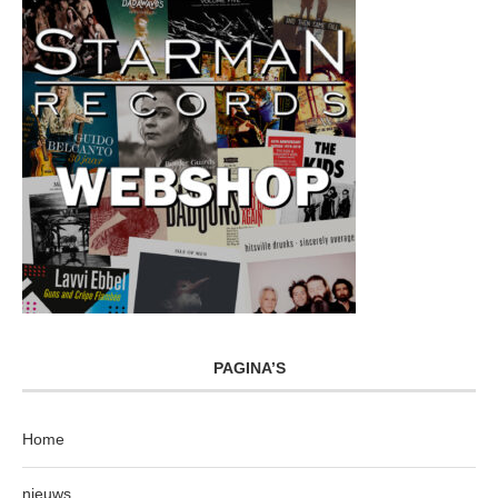
PAGINA’S
Home
nieuws