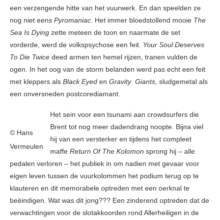
een verzengende hitte van het vuurwerk. En dan speelden ze
nog niet eens
Pyromaniac
. Het immer bloedstollend mooie
The
Sea Is Dying
zette meteen de toon en naarmate de set
vorderde, werd de volkspsychose een feit.
Your Soul Deserves
To Die Twice
deed armen ten hemel rijzen, tranen vulden de
ogen. In het oog van de storm belanden werd pas echt een feit
met kleppers als
Black Eyed
en
Gravity Giants
, sludgemetal als
een onversneden postcorediamant.
Het sein voor een tsunami aan crowdsurfers die
Brent tot nog meer dadendrang noopte. Bijna viel
© Hans
hij van een versterker en tijdens het compleet
Vermeulen
maffe
Return Of The Kolomon
sprong hij – alle
pedalen verloren – het publiek in om nadien met gevaar voor
eigen leven tussen de vuurkolommen het podium terug op te
klauteren en dit memorabele optreden met een oerknal te
beëindigen. Wat was dit jong??? Een zinderend optreden dat de
verwachtingen voor de slotakkoorden rond Allerheiligen in de