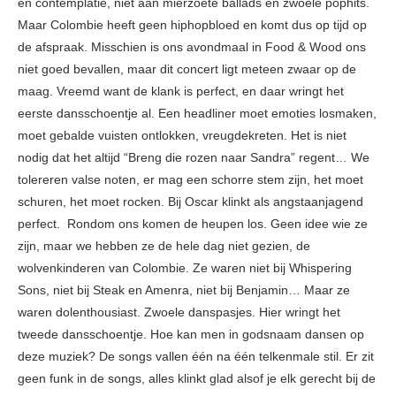
en contemplatie, niet aan mierzoete ballads en zwoele pophits.
Maar Colombie heeft geen hiphopbloed en komt dus op tijd op
de afspraak. Misschien is ons avondmaal in Food & Wood ons
niet goed bevallen, maar dit concert ligt meteen zwaar op de
maag. Vreemd want de klank is perfect, en daar wringt het
eerste dansschoentje al. Een headliner moet emoties losmaken,
moet gebalde vuisten ontlokken, vreugdekreten. Het is niet
nodig dat het altijd “Breng die rozen naar Sandra” regent… We
tolereren valse noten, er mag een schorre stem zijn, het moet
schuren, het moet rocken. Bij Oscar klinkt als angstaanjagend
perfect. Rondom ons komen de heupen los. Geen idee wie ze
zijn, maar we hebben ze de hele dag niet gezien, de
wolvenkinderen van Colombie. Ze waren niet bij Whispering
Sons, niet bij Steak en Amenra, niet bij Benjamin… Maar ze
waren dolenthousiast. Zwoele danspasjes. Hier wringt het
tweede dansschoentje. Hoe kan men in godsnaam dansen op
deze muziek? De songs vallen één na één telkenmale stil. Er zit
geen funk in de songs, alles klinkt glad alsof je elk gerecht bij de