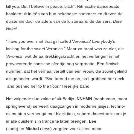
kill you, But I believe in peace, bitch”. Ritmische dancebeats
haalden uit in één van hun bekendste nummers en dreven de
duisternis door de aders van de luisteraars, de dansers:
Bête
Noire
!
“Have you ever met that girl called Veronica? Everybody’s
looking for the sweet Veronica.” Maar zo braaf was ze niet, die
Veronica
, wat de aantrekkingskracht en het verlangen in het
provocerende sonische sfeertje nog vergrootte. Een filmisch
nummer, dat het verhaal vertelt van een vrouw die zowel geliefd
als gemeden wordt. “She turned me on, so I grabbed her neck
and pushed her to the floor.” Heerlijke band.
Het volgende duo zakte af uit Berlijn.
NNHMN
(nonhuman, maar
springlevend) serveert klaagzangen in moderne jasjes, techno-
elementen vermengd met black italo, sobere dancetracks om je
in alle duisternis in trance te laten brengen.
Lee
(zang) en
Michal
(keys) zorgden voor alleen maar