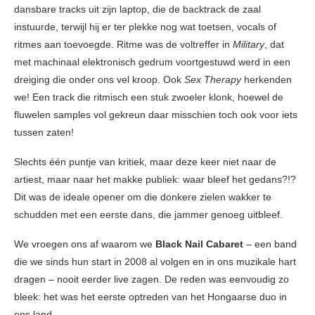
dansbare tracks uit zijn laptop, die de backtrack de zaal
instuurde, terwijl hij er ter plekke nog wat toetsen, vocals of
ritmes aan toevoegde. Ritme was de voltreffer in
Military
, dat
met machinaal elektronisch gedrum voortgestuwd werd in een
dreiging die onder ons vel kroop. Ook
Sex Therapy
herkenden
we! Een track die ritmisch een stuk zwoeler klonk, hoewel de
fluwelen samples vol gekreun daar misschien toch ook voor iets
tussen zaten!
Slechts één puntje van kritiek, maar deze keer niet naar de
artiest, maar naar het makke publiek: waar bleef het gedans?!?
Dit was de ideale opener om die donkere zielen wakker te
schudden met een eerste dans, die jammer genoeg uitbleef.
We vroegen ons af waarom we
Black Nail Cabaret
– een band
die we sinds hun start in 2008 al volgen en in ons muzikale hart
dragen – nooit eerder live zagen. De reden was eenvoudig zo
bleek: het was het eerste optreden van het Hongaarse duo in
ons land.