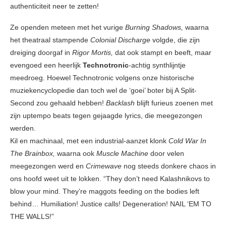
authenticiteit neer te zetten!
Ze openden meteen met het vurige
Burning Shadows,
waarna
het theatraal stampende
Colonial Discharge
volgde, die zijn
dreiging doorgaf in
Rigor Mortis,
dat ook stampt en beeft, maar
evengoed een heerlijk
Technotronic
-achtig synthlijntje
meedroeg. Hoewel Technotronic volgens onze historische
muziekencyclopedie dan toch wel de ‘goei’ boter bij A Split-
Second zou gehaald hebben!
Backlash
blijft furieus zoenen met
zijn uptempo beats tegen gejaagde lyrics, die meegezongen
werden.
Kil en machinaal, met een industrial-aanzet klonk
Cold War In
The Brainbox,
waarna ook
Muscle Machine
door velen
meegezongen werd en
Crimewave
nog steeds donkere chaos in
ons hoofd weet uit te lokken. “They don’t need Kalashnikovs to
blow your mind. They’re maggots feeding on the bodies left
behind… Humiliation! Justice calls! Degeneration! NAIL ‘EM TO
THE WALLS!”