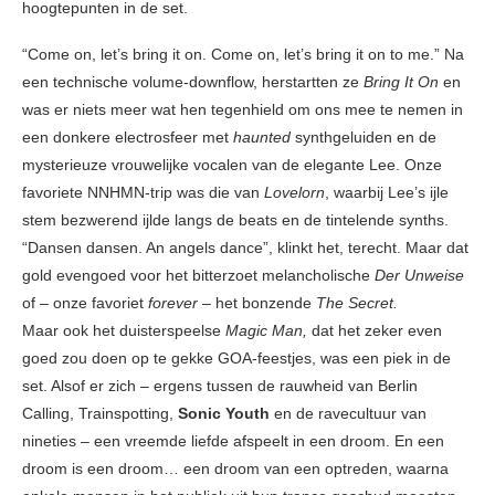
hoogtepunten in de set.
“Come on, let’s bring it on. Come on, let’s bring it on to me.” Na
een technische volume-downflow, herstartten ze
Bring It On
en
was er niets meer wat hen tegenhield om ons mee te nemen in
een donkere electrosfeer met
haunted
synthgeluiden en de
mysterieuze vrouwelijke vocalen van de elegante Lee. Onze
favoriete NNHMN-trip was die van
Lovelorn
, waarbij Lee’s ijle
stem bezwerend ijlde langs de beats en de tintelende synths.
“Dansen dansen. An angels dance”, klinkt het, terecht. Maar dat
gold evengoed voor het bitterzoet melancholische
Der Unweise
of – onze favoriet
forever
– het bonzende
The Secret.
Maar ook het duisterspeelse
Magic Man,
dat het zeker even
goed zou doen op te gekke GOA-feestjes, was een piek in de
set. Alsof er zich – ergens tussen de rauwheid van Berlin
Calling, Trainspotting,
Sonic Youth
en de ravecultuur van
nineties – een vreemde liefde afspeelt in een droom. En een
droom is een droom… een droom van een optreden, waarna