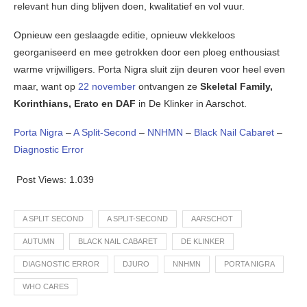
relevant hun ding blijven doen, kwalitatief en vol vuur.
Opnieuw een geslaagde editie, opnieuw vlekkeloos
georganiseerd en mee getrokken door een ploeg enthousiast
warme vrijwilligers. Porta Nigra sluit zijn deuren voor heel even
maar, want op
22 november
ontvangen ze
Skeletal Family,
Korinthians, Erato en DAF
in De Klinker in Aarschot.
Porta Nigra
–
A Split-Second
–
NNHMN
–
Black Nail Cabaret
–
Diagnostic Error
Post Views:
1.039
A SPLIT SECOND
A SPLIT-SECOND
AARSCHOT
AUTUMN
BLACK NAIL CABARET
DE KLINKER
DIAGNOSTIC ERROR
DJURO
NNHMN
PORTA NIGRA
WHO CARES