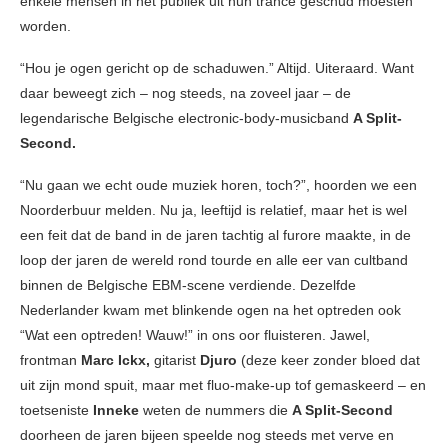
enkele mensen in het publiek uit hun trance geschud moesten
worden.
“Hou je ogen gericht op de schaduwen.” Altijd. Uiteraard. Want
daar beweegt zich – nog steeds, na zoveel jaar – de
legendarische Belgische electronic-body-musicband
A Split-
Second.
“Nu gaan we echt oude muziek horen, toch?”, hoorden we een
Noorderbuur melden. Nu ja, leeftijd is relatief, maar het is wel
een feit dat de band in de jaren tachtig al furore maakte, in de
loop der jaren de wereld rond tourde en alle eer van cultband
binnen de Belgische EBM-scene verdiende. Dezelfde
Nederlander kwam met blinkende ogen na het optreden ook
“Wat een optreden! Wauw!” in ons oor fluisteren. Jawel,
frontman
Marc Ickx,
gitarist
Djuro
(deze keer zonder bloed dat
uit zijn mond spuit, maar met fluo-make-up tof gemaskeerd – en
toetseniste
Inneke
weten de nummers die
A Split-Second
doorheen de jaren bijeen speelde nog steeds met verve en