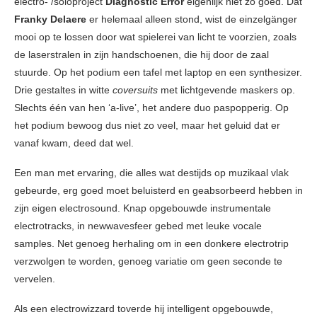
electro- /soloproject
Diagnostic Error
eigenlijk niet zo goed. Dat
Franky Delaere
er helemaal alleen stond, wist de einzelgänger
mooi op te lossen door wat spielerei van licht te voorzien, zoals
de laserstralen in zijn handschoenen, die hij door de zaal
stuurde. Op het podium een tafel met laptop en een synthesizer.
Drie gestaltes in witte
coversuits
met lichtgevende maskers op.
Slechts één van hen ‘a-live’, het andere duo paspopperig. Op
het podium bewoog dus niet zo veel, maar het geluid dat er
vanaf kwam, deed dat wel.
Een man met ervaring, die alles wat destijds op muzikaal vlak
gebeurde, erg goed moet beluisterd en geabsorbeerd hebben in
zijn eigen electrosound. Knap opgebouwde instrumentale
electrotracks, in newwavesfeer gebed met leuke vocale
samples. Net genoeg herhaling om in een donkere electrotrip
verzwolgen te worden, genoeg variatie om geen seconde te
vervelen.
Als een electrowizzard toverde hij intelligent opgebouwde,