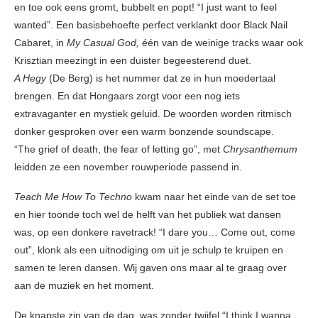
en toe ook eens gromt, bubbelt en popt! “I just want to feel
wanted”. Een basisbehoefte perfect verklankt door Black Nail
Cabaret, in
My Casual God,
één van de weinige tracks waar ook
Krisztian meezingt in een duister begeesterend duet.
A Hegy
(De Berg) is het nummer dat ze in hun moedertaal
brengen. En dat Hongaars zorgt voor een nog iets
extravaganter en mystiek geluid. De woorden worden ritmisch
donker gesproken over een warm bonzende soundscape.
“The grief of death, the fear of letting go”, met
Chrysanthemum
leidden ze een november rouwperiode passend in.
Teach Me How To Techno
kwam naar het einde van de set toe
en hier toonde toch wel de helft van het publiek wat dansen
was, op een donkere ravetrack! “I dare you… Come out, come
out”, klonk als een uitnodiging om uit je schulp te kruipen en
samen te leren dansen. Wij gaven ons maar al te graag over
aan de muziek en het moment.
De knapste zin van de dag, was zonder twijfel “I think I wanna