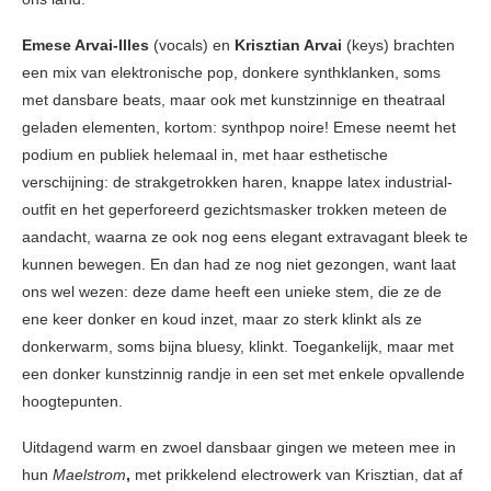
Emese Arvai‑Illes
(vocals) en
Krisztian Arvai
(keys) brachten
een mix van elektronische pop, donkere synthklanken, soms
met dansbare beats, maar ook met kunstzinnige en theatraal
geladen elementen, kortom: synthpop noire! Emese neemt het
podium en publiek helemaal in, met haar esthetische
verschijning: de strakgetrokken haren, knappe latex industrial-
outfit en het geperforeerd gezichtsmasker trokken meteen de
aandacht, waarna ze ook nog eens elegant extravagant bleek te
kunnen bewegen. En dan had ze nog niet gezongen, want laat
ons wel wezen: deze dame heeft een unieke stem, die ze de
ene keer donker en koud inzet, maar zo sterk klinkt als ze
donkerwarm, soms bijna bluesy, klinkt. Toegankelijk, maar met
een donker kunstzinnig randje in een set met enkele opvallende
hoogtepunten.
Uitdagend warm en zwoel dansbaar gingen we meteen mee in
hun
Maelstrom
,
met prikkelend electrowerk van Krisztian, dat af