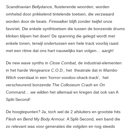
Scandinavian Bellydance
, fluisterende woorden, worden
omhelsd door prikkelend tintelende toetsen, die verzwaard
worden door de beats.
Firewalker
blijft zonder twijfel onze
favoriet. Die enkele synthtoetsen die tussen de bonzende drums
klinken blijven het doen! De spanning die gelegd wordt met
enkele tonen, terwijl ondertussen een hele track voorbij raast
met een ritme dat ons hart nauwelijks kan volgen… aargh!
De new wave synths in
Close Combat,
de industrial-elementen
in het harde
Vengeance C.O.D.,
het theatrale dat in
Mambo
Witch
overslaat in een ‘horror-voodoo-shack-track’, het
verscheurend bonzende
The Colloseum Crash
en
On
Command…
we wilden het allemaal en kregen dat ook van A
Split-Second!
De hoogtepunten? Ja, toch wel de 2 afsluiters en grootste hits
Flesh
en
Bend My Body Armour.
A Split-Second, een band die
zo relevant was voor generaties die volgden en nog steeds