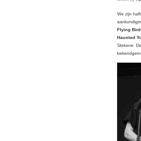
We zijn hal
aankondigi
Flying Bir
Haunted Y
Stekene. De
bekendgema