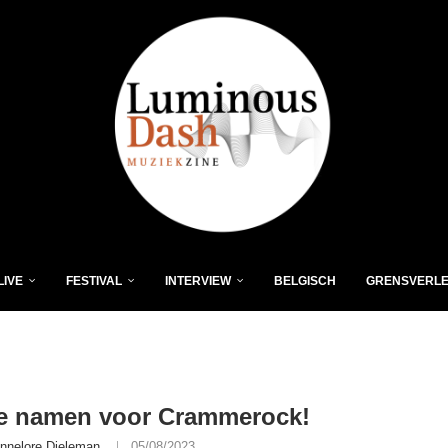
LIVE
FESTIVAL
INTERVIEW
BELGISCH
GRENSVERL
e namen voor Crammerock!
nnelore Dieleman
05/08/2023