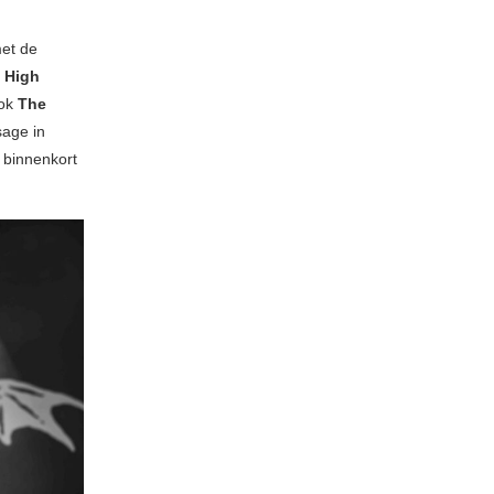
met de
s High
ook
The
sage in
 binnenkort