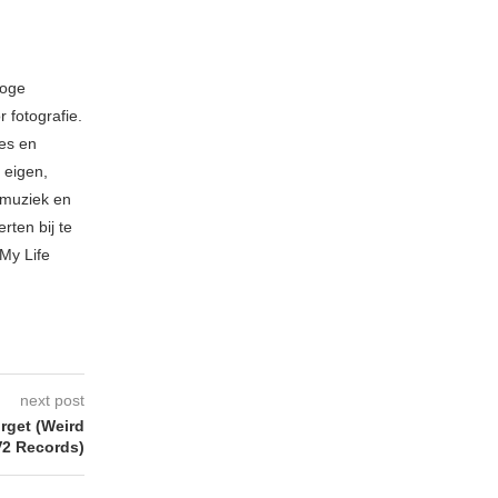
loge
 fotografie.
ies en
 eigen,
n muziek en
rten bij te
My Life
next post
rget (Weird
V2 Records)