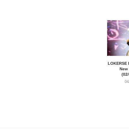
LOKERSE 
New
(02
04