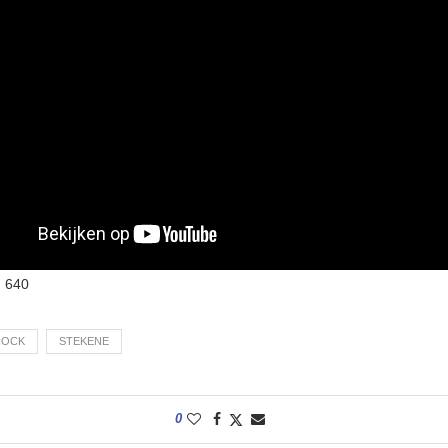
:
640
ROCK
STEKENE
0