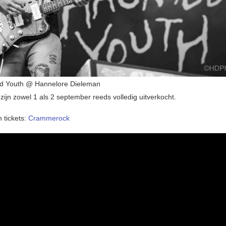
d Youth @ Hannelore Dieleman
 zijn zowel 1 als 2 september reeds volledig uitverkocht.
 tickets:
Crammerock