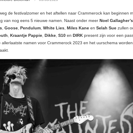
fweg de festivalzomer en het aftellen naar Crammerock kan beginnen 
ng van nog eens 5 nieuwe namen. Naast onder meer
Noel Gallagher’
ds
,
Goose
,
Pendulum
,
White Lies
,
Miles Kane
en
Selah Sue
zullen 
outh
,
Kraantje Pappie
,
Dikke
,
S10
en
DIRK
present zijn voor een pas
 allerlaatste namen voor Crammerock 2023 en het uurschema worden
akt.