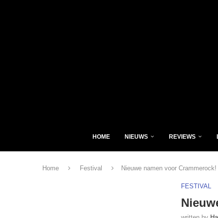
HOME
NIEUWS
REVIEWS
Home
Festival
Nieuwe namen voor Crammerock!
FESTIVAL
Nieuw
written by
Ha