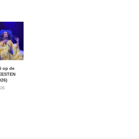
 op de
ROCK OLMEN Balen (24-
Al voor de elfde k
EESTEN
25/07/2026)
SchoL!Festival (Tur
026)
08/08/2026)
28/07/2026
026
25/07/2026