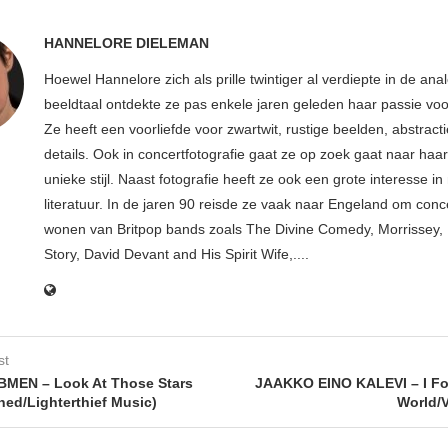
HANNELORE DIELEMAN
Hoewel Hannelore zich als prille twintiger al verdiepte in de ana
beeldtaal ontdekte ze pas enkele jaren geleden haar passie voor
Ze heeft een voorliefde voor zwartwit, rustige beelden, abstract
details. Ook in concertfotografie gaat ze op zoek gaat naar haar
unieke stijl. Naast fotografie heeft ze ook een grote interesse i
literatuur. In de jaren 90 reisde ze vaak naar Engeland om conce
wonen van Britpop bands zoals The Divine Comedy, Morrissey, 
Story, David Devant and His Spirit Wife,....
st
BMEN – Look At Those Stars
JAAKKO EINO KALEVI – I Fo
hed/Lighterthief Music)
World/