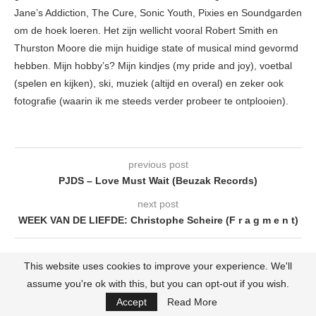
Jane’s Addiction, The Cure, Sonic Youth, Pixies en Soundgarden
om de hoek loeren. Het zijn wellicht vooral Robert Smith en
Thurston Moore die mijn huidige state of musical mind gevormd
hebben. Mijn hobby’s? Mijn kindjes (my pride and joy), voetbal
(spelen en kijken), ski, muziek (altijd en overal) en zeker ook
fotografie (waarin ik me steeds verder probeer te ontplooien).
previous post
PJDS – Love Must Wait (Beuzak Records)
next post
WEEK VAN DE LIEFDE: Christophe Scheire (F r a g m e n t)
This website uses cookies to improve your experience. We'll
YOU MAY ALSO LIKE
assume you're ok with this, but you can opt-out if you wish.
Accept
Read More