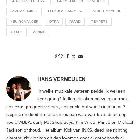
GRAUZONE FESTIVAL
GREY SPACE IN THE MIDDLE
LAMBRINI GIRLS
LEBANON HANOVER
MINUIT MACHINE
NEU ROMANCER
OFRA
PAARD
TEMPERS
VR SEX
ZANIAS
0
HANS VERMEULEN
In welke muzikale wateren peddel ik wel een
keer graag? Indierock, alternatieve gitaarrock,
postcore, progressive rock, postpunk, but what’s in a name?
Opgroeien deed ik met eighties pop waarvan ik vandaag nog
vooral ABBA, early Pet Shop Boys, Kim Wilde, Prince en Michael
Jackson onthoud. Het album Kick van INXS, deed me richting
gitaarmuziek lonken en dan kwamen daar al gauw bands al