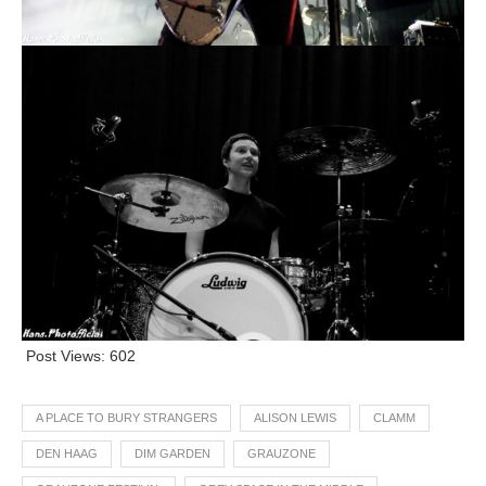
Post Views:
602
A PLACE TO BURY STRANGERS
ALISON LEWIS
CLAMM
DEN HAAG
DIM GARDEN
GRAUZONE