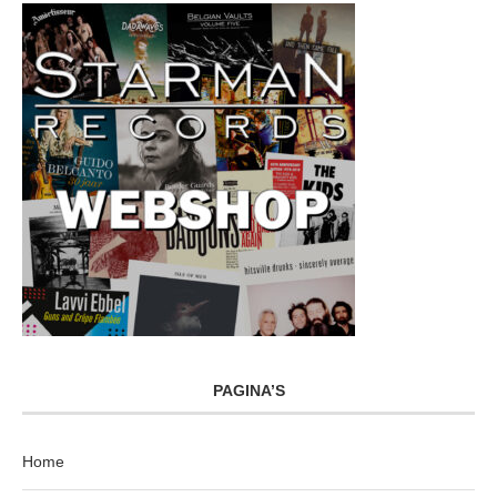
PAGINA’S
Home