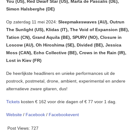
You (US), Red Dwarf Star (US), Marta de Pascalis (DE),
Simon Halsberghe (DE)
Op zaterdag 11 mei 2024:
Sleepmakeswaves (AU), Outrun
The Sunlight (US), Klidas (IT), The Void of Expansion (BE),
Tation (CN), Grand Aquila (BE), SPURV (NO), Closure in
Loscow (AU), Oh Hiroshima (SE), Divided (BE), Jessica
Moss (CAN), Echo Collective (BE), Crows in the Rain (IR),
Lost in Kiev (FR)
De heerlijkste headliners en unieke performances
uit de
postrock, postmetal, drone, ambient, experimental en andere
alternatieve zware gitaren, dus!
Tickets
kosten € 162 voor drie dagen of € 77 voor 1 dag.
Website
/
Facebook
/
Facebookevent
Post Views:
727