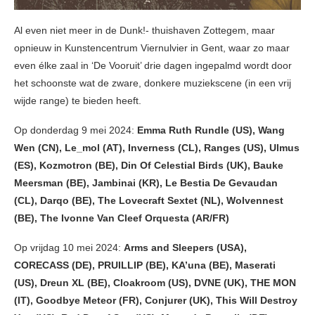
Al even niet meer in de Dunk!- thuishaven Zottegem, maar
opnieuw in Kunstencentrum Viernulvier in Gent, waar zo maar
even élke zaal in ‘De Vooruit’ drie dagen ingepalmd wordt door
het schoonste wat de zware, donkere muziekscene (in een vrij
wijde range) te bieden heeft.
Op donderdag 9 mei 2024:
Emma Ruth Rundle (US), Wang
Wen (CN), Le_mol (AT), Inverness (CL), Ranges (US), Ulmus
(ES), Kozmotron (BE), Din Of Celestial Birds (UK), Bauke
Meersman (BE), Jambinai (KR), Le Bestia De Gevaudan
(CL), Darqo (BE), The Lovecraft Sextet (NL), Wolvennest
(BE), The Ivonne Van Cleef Orquesta (AR/FR)
Op vrijdag 10 mei 2024:
Arms and Sleepers (USA),
CORECASS (DE), PRUILLIP (BE), KA’una (BE), Maserati
(US), Dreun XL (BE), Cloakroom (US), DVNE (UK), THE MON
(IT), Goodbye Meteor (FR), Conjurer (UK), This Will Destroy