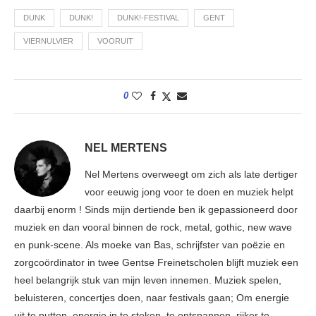
DUNK
DUNK!
DUNK!-FESTIVAL
GENT
VIERNULVIER
VOORUIT
0
NEL MERTENS
Nel Mertens overweegt om zich als late dertiger
voor eeuwig jong voor te doen en muziek helpt
daarbij enorm ! Sinds mijn dertiende ben ik gepassioneerd door
muziek en dan vooral binnen de rock, metal, gothic, new wave
en punk-scene. Als moeke van Bas, schrijfster van poëzie en
zorgcoördinator in twee Gentse Freinetscholen blijft muziek een
heel belangrijk stuk van mijn leven innemen. Muziek spelen,
beluisteren, concertjes doen, naar festivals gaan; Om energie
uit te putten, energie in te steken, te ontspannen, rijker te