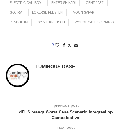
ELECTRIC CALLBOY
ENTER SHIKARI
GENT JAZZ
GOJIRA
LOKERSE FEESTEN
MOON SAFARI
PENDULUM
SYLVIE KREUSCH
WORST CASE SCENARIO
0
LUMINOUS DASH
previous post
dEUS brengt Worst Case Scenario integraal op
Cactusfestival
next post