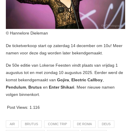
© Hannelore Dieleman
De ticketverkoop start op zaterdag 14 december om 10u! Meer
namen voor deze dag worden later bekendgemaakt.
De 50e editie van Lokerse Feesten vindt plaats van vrijdag 1
augustus tot en met zondag 10 augustus 2025. Eerder werd de
komst bekendgemaakt van
Gojira
,
Electric Callboy
,
Pendulum
,
Brutus
en
Enter Shikari
. Meer nieuwe namen
volgen binnenkort.
Post Views:
1.116
AIR
BRUTUS
COMIC TRIP
DE ROMA
DEUS