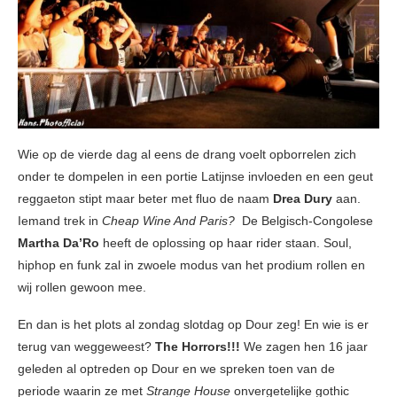
Wie op de vierde dag al eens de drang voelt opborrelen zich
onder te dompelen in een portie Latijnse invloeden en een geut
reggaeton stipt maar beter met fluo de naam
Drea Dury
aan.
Iemand trek in
Cheap Wine And Paris?
De Belgisch-Congolese
Martha Da’Ro
heeft de oplossing op haar rider staan. Soul,
hiphop en funk zal in zwoele modus van het prodium rollen en
wij rollen gewoon mee.
En dan is het plots al zondag slotdag op Dour zeg! En wie is er
terug van weggeweest?
The Horrors!!!
We zagen hen 16 jaar
geleden al optreden op Dour en we spreken toen van de
periode waarin ze met
Strange House
onvergetelijke gothic