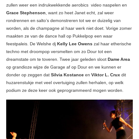
zullen weer een indrukwekkende aerobics video naspelen en
Grace Stephenson
, want zo heet Janet echt, zal weer
rondrennen en salto’s demonstreren tot we er duizelig van
worden, als de champagne al haar werk niet doet. Vorige zomer
maakten ze van de dance hall op Pukkelpop een waar
feestpaleis. De Welshe dj
Kelly Lee Owens
zal haar etherische
techno met droompop versmelten om zo Dour tot een
dreamstate om te toveren. Twee jaar geleden sloot
Dame Area
op grandioze wijze de Garage af op Dour en we kunnen er
donder op zeggen dat
Silvia Kostance
en
Viktor L. Crux
dit
huzarenstukje met veel overtuiging zullen herhalen, op welk
podium ze deze keer ook geprogrammeerd mogen worden.