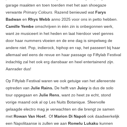
garage maakten en toen toerden met het aan shoegaze
verwante
Primary Colours.
Razend benieuwd wat
Farys
Badwan
en
Rhys Webb
anno 2025 voor ons in petto hebben.
Camille Yembe
omschrijven in één zin is onbegonnen werk,
want ze musiceert in het heden en laat hierdoor veel genres
door haar nummers vloeien en de ene dag is simpelweg de
andere niet. Pop, indierock, hiphop en rap, het passeert bij haar
allemaal wel eens de revue en haar passage op Fiftylab Festival
indachtig zal het ook erg dansbaar en heel entertainend zijn.
Aanrader dus!
Op Fiftylab Festival waren we ook getuige van het allereerste
optreden van
Julie Rains.
De helft van
Juicy
is dus de solo
tour opgegaan en
Julie Rens
, want zo heet ze echt, stond
vorige maand ook al op Les Nuits Botanique. Sfeervolle
gelaagde electro mag je verwachten en die brengt ze samen
met
Rowan Van Hoef.
Of
Marion Di Napoli
ook daadwerkelijk
een Napolitaanse is zullen we aan
Romelu Lukaku
kunnen