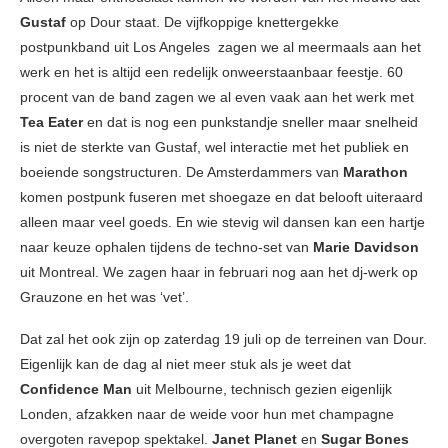
Gustaf
op Dour staat. De vijfkoppige knettergekke
postpunkband uit Los Angeles zagen we al meermaals aan het
werk en het is altijd een redelijk onweerstaanbaar feestje. 60
procent van de band zagen we al even vaak aan het werk met
Tea Eater
en dat is nog een punkstandje sneller maar snelheid
is niet de sterkte van Gustaf, wel interactie met het publiek en
boeiende songstructuren. De Amsterdammers van
Marathon
komen postpunk fuseren met shoegaze en dat belooft uiteraard
alleen maar veel goeds. En wie stevig wil dansen kan een hartje
naar keuze ophalen tijdens de techno-set van
Marie Davidson
uit Montreal. We zagen haar in februari nog aan het dj-werk op
Grauzone en het was ‘vet’.
Dat zal het ook zijn op zaterdag 19 juli op de terreinen van Dour.
Eigenlijk kan de dag al niet meer stuk als je weet dat
Confidence Man
uit Melbourne, technisch gezien eigenlijk
Londen, afzakken naar de weide voor hun met champagne
overgoten ravepop spektakel.
Janet Planet
en
Sugar Bones