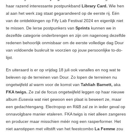
haar razend interessante postpunkband
Library Card.
Wie hen
al aan het werk zag staat gegarandeerd op de eerste rij. Eén
van de ontdekkingen op Fify Lab Festival 2024 en eigenlijk niet
te missen. De Ierse postpunkers van
Sprints
kunnen we in
dezelfde categorie onderbrengen en zijn om nagenoeg dezelfde
redenen behoorlijk onmisbaar om de eerste volledige dag Dour
van voldoende buskruit te voorzien op jouw persoonlijke to-do-
lijst.
En uiteraard is er op vrijdag 18 juli ook vanalles en nog wat te
beleven op de terreinen van Dour. Zo lopen de terreinen nu
ongetwijfeld al warm voor de komst van
Tahliah Barnett,
aka
FKA twigs.
Ze zal de focus ongetwijfeld leggen op haar nieuwe
album
Eusexia
wat niet gewoon een plaat is beweert ze, maar
een gedachtengang. Electropop en R&B zal ze in ieder geval op
onnavolgbare manier etaleren. FKA twigs is niet alleen zangeres
en producer maar misschien méér nog een rasperformer. Het
niet aanstippen met viltstift van het feestcombo
La Femme
zou