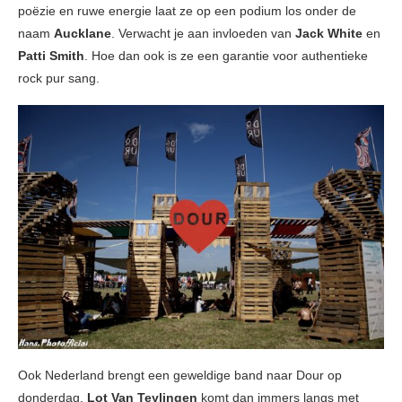
poëzie en ruwe energie laat ze op een podium los onder de
naam
Aucklane
. Verwacht je aan invloeden van
Jack White
en
Patti Smith
. Hoe dan ook is ze een garantie voor authentieke
rock pur sang.
Ook Nederland brengt een geweldige band naar Dour op
donderdag.
Lot Van Teylingen
komt dan immers langs met