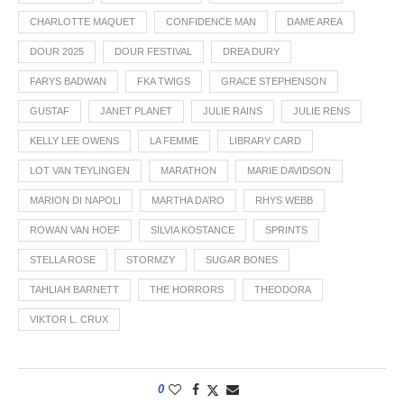
CHARLOTTE MAQUET
CONFIDENCE MAN
DAME AREA
DOUR 2025
DOUR FESTIVAL
DREA DURY
FARYS BADWAN
FKA TWIGS
GRACE STEPHENSON
GUSTAF
JANET PLANET
JULIE RAINS
JULIE RENS
KELLY LEE OWENS
LA FEMME
LIBRARY CARD
LOT VAN TEYLINGEN
MARATHON
MARIE DAVIDSON
MARION DI NAPOLI
MARTHA DA’RO
RHYS WEBB
ROWAN VAN HOEF
SILVIA KOSTANCE
SPRINTS
STELLA ROSE
STORMZY
SUGAR BONES
TAHLIAH BARNETT
THE HORRORS
THEODORA
VIKTOR L. CRUX
0