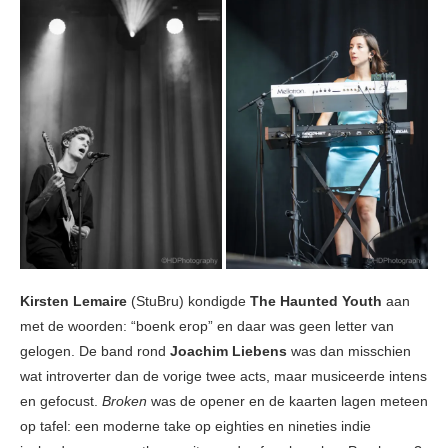
Kirsten Lemaire
(StuBru) kondigde
The Haunted Youth
aan
met de woorden: “boenk erop” en daar was geen letter van
gelogen. De band rond
Joachim Liebens
was dan misschien
wat introverter dan de vorige twee acts, maar musiceerde intens
en gefocust.
Broken
was de opener en de kaarten lagen meteen
op tafel: een moderne take op eighties en nineties indie