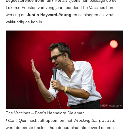
Begeesterende frontman? Net als tijdens hun passage op de
Lokerse Feesten van vorig jaar, toonden The Vaccines hun
werking en
Justin Hayward-Young
en co sloegen elk virus
vakkundig de kop in.
The Vaccines – Foto’s Hannelore Dieleman
I Can’t Quit
mocht aftrappen, en met
Wrecking Bar (ra ra ra)
werd de eerste track uit hun debuutplaat afgeleverd op een