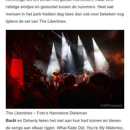
rafelige eindjes en gestuntel tussen de nummers. Heel wat
mensen in het park hielden dag twee dan ook voor bekeken nog
tijdens de set van The Libertines.
The Libertines – Foto’s Hannelore Dieleman
Barât
en Doherty lieten het niet aan hun hart komen en bleven
de songs aan elkaar rijgen.
What Katie Did
,
You’re My Waterloo
,