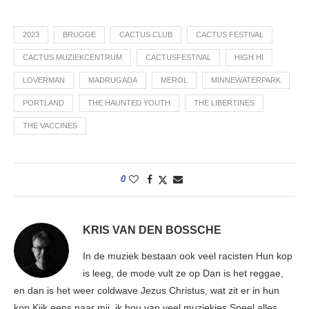
2023
BRUGGE
CACTUS CLUB
CACTUS FESTIVAL
CACTUS MUZIEKCENTRUM
CACTUSFESTIVAL
HIGH HI
LOVERMAN
MADRUGADA
MEROL
MINNEWATERPARK
PORTLAND
THE HAUNTED YOUTH
THE LIBERTINES
THE VACCINES
0
KRIS VAN DEN BOSSCHE
In de muziek bestaan ook veel racisten Hun kop
is leeg, de mode vult ze op Dan is het reggae,
en dan is het weer coldwave Jezus Christus, wat zit er in hun
kop Kijk eens naar mij, ik hou van veel muziekjes Speel alles