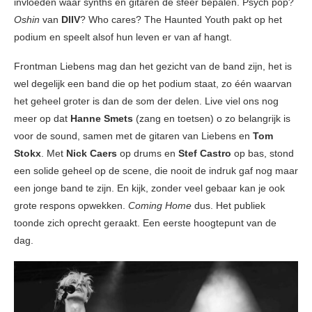
invloeden waar synths en gitaren de sfeer bepalen. Psych pop?
Oshin
van
DIIV
? Who cares? The Haunted Youth pakt op het
podium en speelt alsof hun leven er van af hangt.
Frontman Liebens mag dan het gezicht van de band zijn, het is
wel degelijk een band die op het podium staat, zo één waarvan
het geheel groter is dan de som der delen. Live viel ons nog
meer op dat
Hanne Smets
(zang en toetsen) o zo belangrijk is
voor de sound, samen met de gitaren van Liebens en
Tom
Stokx
. Met
Nick Caers
op drums en
Stef Castro
op bas, stond
een solide geheel op de scene, die nooit de indruk gaf nog maar
een jonge band te zijn. En kijk, zonder veel gebaar kan je ook
grote respons opwekken.
Coming Home
dus. Het publiek
toonde zich oprecht geraakt. Een eerste hoogtepunt van de
dag.