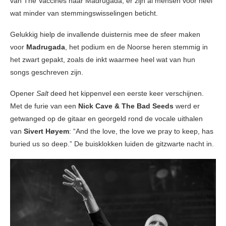
van The Vaccines naar Madrugada, er zijn al mensen voor heel
wat minder van stemmingswisselingen beticht.
Gelukkig hielp de invallende duisternis mee de sfeer maken
voor
Madrugada
, het podium en de Noorse heren stemmig in
het zwart gepakt, zoals de inkt waarmee heel wat van hun
songs geschreven zijn.
Opener
Salt
deed het kippenvel een eerste keer verschijnen.
Met de furie van een
Nick Cave & The Bad Seeds
werd er
getwanged op de gitaar en georgeld rond de vocale uithalen
van
Sivert Høyem
: “And the love, the love we pray to keep, has
buried us so deep.” De buisklokken luiden de gitzwarte nacht in.