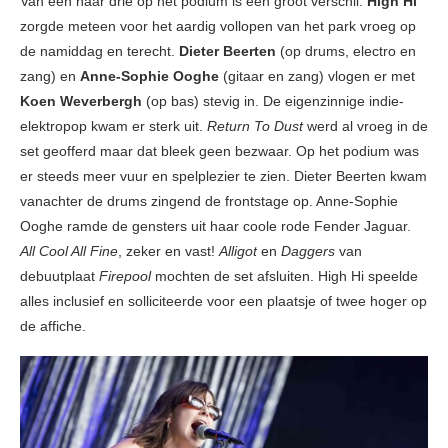
Van één naar drie op het podium is een groot verschil.
High Hi
zorgde meteen voor het aardig vollopen van het park vroeg op
de namiddag en terecht.
Dieter Beerten
(op drums, electro en
zang) en
Anne-Sophie Ooghe
(gitaar en zang) vlogen er met
Koen Weverbergh
(op bas) stevig in. De eigenzinnige indie-
elektropop kwam er sterk uit.
Return To Dust
werd al vroeg in de
set geofferd maar dat bleek geen bezwaar. Op het podium was
er steeds meer vuur en spelplezier te zien. Dieter Beerten kwam
vanachter de drums zingend de frontstage op. Anne-Sophie
Ooghe ramde de gensters uit haar coole rode Fender Jaguar.
All Cool All Fine
, zeker en vast!
Alligot
en
Daggers
van
debuutplaat
Firepool
mochten de set afsluiten. High Hi speelde
alles inclusief en solliciteerde voor een plaatsje of twee hoger op
de affiche.