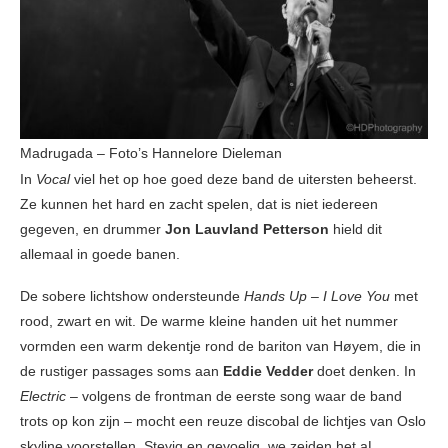
Madrugada – Foto’s Hannelore Dieleman
In
Vocal
viel het op hoe goed deze band de uitersten beheerst.
Ze kunnen het hard en zacht spelen, dat is niet iedereen
gegeven, en drummer
Jon Lauvland Petterson
hield dit
allemaal in goede banen.
De sobere lichtshow ondersteunde
Hands Up – I Love You
met
rood, zwart en wit. De warme kleine handen uit het nummer
vormden een warm dekentje rond de bariton van Høyem, die in
de rustiger passages soms aan
Eddie Vedder
doet denken. In
Electric
– volgens de frontman de eerste song waar de band
trots op kon zijn – mocht een reuze discobal de lichtjes van Oslo
skyline voorstellen. Stevig en gevoelig, we zeiden het aL