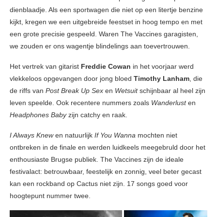
dienblaadje. Als een sportwagen die niet op een litertje benzine
kijkt, kregen we een uitgebreide feestset in hoog tempo en met
een grote precisie gespeeld. Waren The Vaccines garagisten,
we zouden er ons wagentje blindelings aan toevertrouwen.
Het vertrek van gitarist
Freddie Cowan
in het voorjaar werd
vlekkeloos opgevangen door jong bloed
Timothy Lanham
, die
de riffs van
Post Break Up Sex
en
Wetsuit
schijnbaar al heel zijn
leven speelde. Ook recentere nummers zoals
Wanderlust
en
Headphones Baby
zijn catchy en raak.
I Always Knew
en natuurlijk
If You Wanna
mochten niet
ontbreken in de finale en werden luidkeels meegebruld door het
enthousiaste Brugse publiek. The Vaccines zijn de ideale
festivalact: betrouwbaar, feestelijk en zonnig, veel beter gecast
kan een rockband op Cactus niet zijn. 17 songs goed voor
hoogtepunt nummer twee.