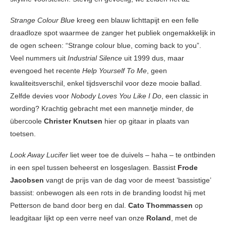
Strange Colour Blue
kreeg een blauw lichttapijt en een felle
draadloze spot waarmee de zanger het publiek ongemakkelijk in
de ogen scheen: “Strange colour blue, coming back to you”.
Veel nummers uit
Industrial Silence
uit 1999 dus, maar
evengoed het recente
Help Yourself To Me
, geen
kwaliteitsverschil, enkel tijdsverschil voor deze mooie ballad.
Zelfde devies voor
Nobody Loves You Like I Do
, een classic in
wording? Krachtig gebracht met een mannetje minder, de
übercoole
Christer Knutsen
hier op gitaar in plaats van
toetsen.
Look Away Lucifer
liet weer toe de duivels – haha – te ontbinden
in een spel tussen beheerst en losgeslagen. Bassist
Frode
Jacobsen
vangt de prijs van de dag voor de meest ‘bassistige’
bassist: onbewogen als een rots in de branding loodst hij met
Petterson de band door berg en dal.
Cato Thommassen
op
leadgitaar lijkt op een verre neef van onze
Roland
, met de