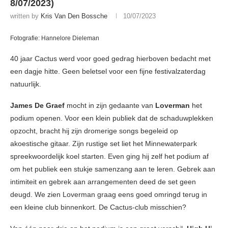
8/07/2023)
written by
Kris Van Den Bossche
10/07/2023
Fotografie: Hannelore Dieleman
40 jaar Cactus werd voor goed gedrag hierboven bedacht met
een dagje hitte. Geen beletsel voor een fijne festivalzaterdag
natuurlijk.
James De Graef
mocht in zijn gedaante van
Loverman
het
podium openen. Voor een klein publiek dat de schaduwplekken
opzocht, bracht hij zijn dromerige songs begeleid op
akoestische gitaar. Zijn rustige set liet het Minnewaterpark
spreekwoordelijk koel starten. Even ging hij zelf het podium af
om het publiek een stukje samenzang aan te leren. Gebrek aan
intimiteit en gebrek aan arrangementen deed de set geen
deugd. We zien Loverman graag eens goed omringd terug in
een kleine club binnenkort. De Cactus-club misschien?