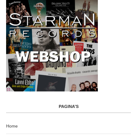
PAGINA’S
Home