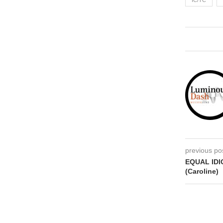
IC/TC
previous po
EQUAL IDI
(Caroline)