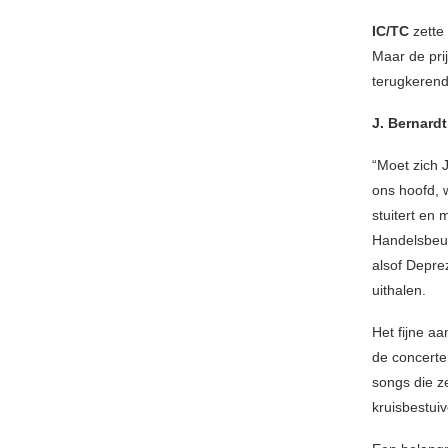
IC/TC
zette
Maar de pri
terugkerend
J. Bernardt
“Moet zich J
ons hoofd, 
stuitert en 
Handelsbeur
alsof Deprez
uithalen.
Het fijne aa
de concerte
songs die z
kruisbestuiv