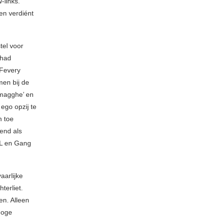
-links.
en verdiént
tel voor
 had
 Fevery
en bij de
Smagghe’ en
 ego opzij te
n toe
end als
iL en Gang
aarlijke
terliet.
en. Alleen
hoge