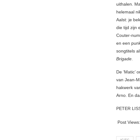
uithalen. M
helemaal nik
Aalst: je be
die tijd zi
Couter-num
en een pun
songtitels a
Brigade
.
De ‘Matic’ 
van Jean-Ma
hakwerk van
Arno. En da
PETER LIS
Post Views