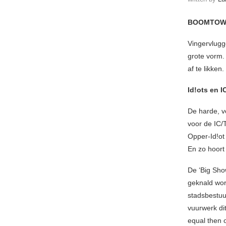
BOOMTOWN
Vingervlugg
grote vorm.
af te likken.
Id!ots en I
De harde, v
voor de IC/
Opper-Id!ot
En zo hoort 
De ‘Big Sho
geknald wor
stadsbestuu
vuurwerk di
equal then 