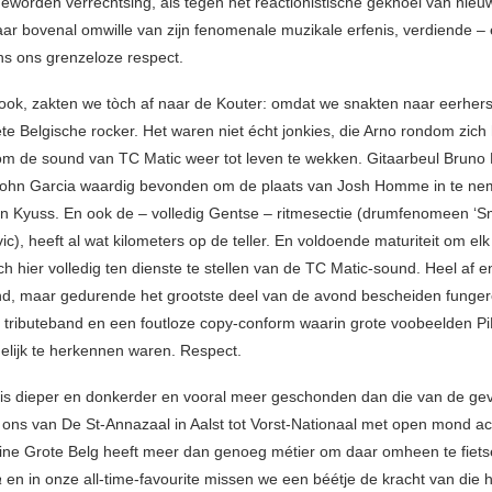
geworden verrechtsing, als tegen het reactionistische geknoei van nieuw
r bovenal omwille van zijn fenomenale muzikale erfenis, verdiende – 
ens ons grenzeloze respect.
ok, zakten we tòch af naar de Kouter: omdat we snakten naar eerhers
ete Belgische rocker. Het waren niet écht jonkies, die Arno rondom zich
m de sound van TC Matic weer tot leven te wekken. Gitaarbeul Bruno
ohn Garcia waardig bevonden om de plaats van Josh Homme in te nem
an Kyuss. En ook de – volledig Gentse – ritmesectie (drumfenomeen ‘
c), heeft al wat kilometers op de teller. En voldoende maturiteit om elk
ch hier volledig ten dienste te stellen van de TC Matic-sound. Heel af e
d, maar gedurende het grootste deel van de avond bescheiden funger
 tributeband en een foutloze copy-conform waarin grote voobeelden P
delijk te herkennen waren. Respect.
is dieper en donkerder en vooral meer geschonden dan die van de gev
 ons van De St-Annazaal in Aalst tot Vorst-Nationaal met open mond ach
ine Grote Belg heeft meer dan genoeg métier om daar omheen te fiets
a
en in onze all-time-favourite missen we een béétje de kracht van die 