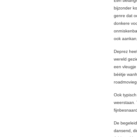
Een belangri
bijzonder ko
genre dat oo
donkere voc
onmiskenbaar
ook aankan
Deprez heef
wereld gezi
een vleugje
béétje wanh
roadmoviege
Ook typisch 
weerstaan. 
fijnbesnaard
De begeleide
dansend, di