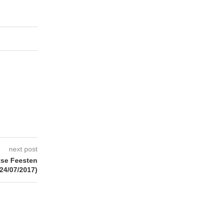
next post
tse Feesten
(24/07/2017)