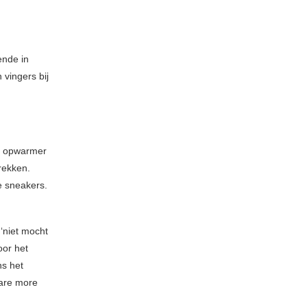
ende in
vingers bij
e opwarmer
rekken.
e sneakers.
‘niet mocht
oor het
ns het
 are more