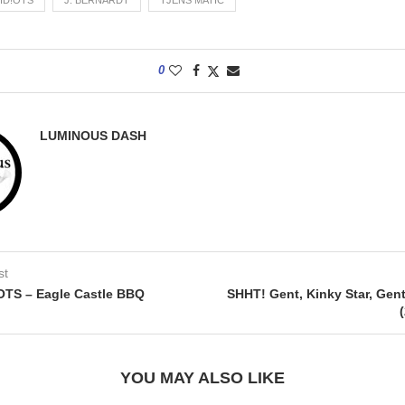
ID!OTS
J. BERNARDT
TJENS MATIC
0
LUMINOUS DASH
st
OTS – Eagle Castle BBQ
SHHT! Gent, Kinky Star, Gen
YOU MAY ALSO LIKE