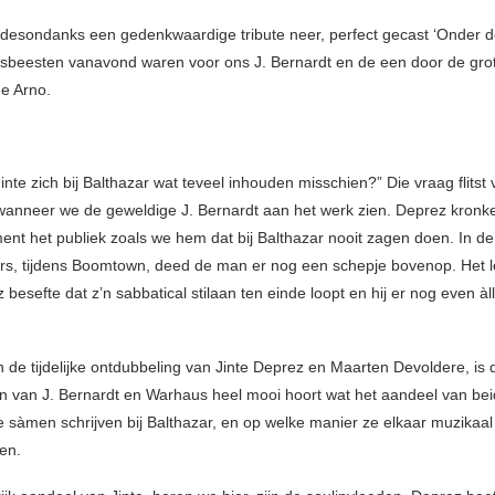
 desondanks een gedenkwaardige tribute neer, perfect gecast ‘Onder d
jsbeesten vanavond waren voor ons J. Bernardt en de een door de gro
e Arno.
inte zich bij Balthazar wat teveel inhouden misschien?” Die vraag flitst
wanneer we de geweldige J. Bernardt aan het werk zien. Deprez kronkelt
ment het publiek zoals we hem dat bij Balthazar nooit zagen doen. In de
s, tijdens Boomtown, deed de man er nog een schepje bovenop. Het l
 besefte dat z’n sabbatical stilaan ten einde loopt en hij er nog even àll
n de tijdelijke ontdubbeling van Jinte Deprez en Maarten Devoldere, is d
n van J. Bernardt en Warhaus heel mooi hoort wat het aandeel van beid
e sàmen schrijven bij Balthazar, en op welke manier ze elkaar muzikaal
en.