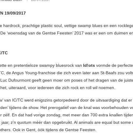
 19/09/2017
e hardrock, prachtige plastic soul, vettige swamp blues en een rockleg
 De ‘woensdag van de Gentse Feesten’ 2017 was er een om duimen en 
C/TC
ette en pretentieloze swampy bluesrock van
Id!ots
vormde de perfect
TC, de Angus Young-franchise die zich even later aan St-Baafs zou volt
 Luc Dufourmont geeft geen moer om poses of het dragen van de juist
het, uiteraard, voor iedereen die zich rock en roll wil noemen.
w’ van IC/TC werd enigszins getorpedeerd door de uitvaardiging dat er 
den’ tijdens de show. Het prerogatief van de knal was voorbehouden v
r zélf. En dat had vorige zondag, met meer dan 700 extra knallen tijde
t jaar, z’n quotum méér dan opgebruikt. Al animals are equal but some
others. Ook in Gent, òòk tijdens de Gentse Feesten.