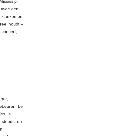
ississipi
e twee een
e klanken en
areel houdt –
k concert,
nger
,
geLeuren. Le
es, is
g steeds, en
an