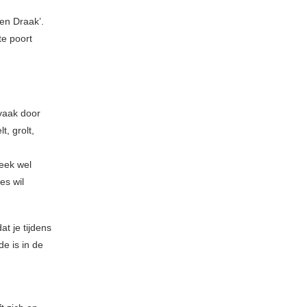
en Draak’.
te poort
 vaak door
, grolt,
eek wel
es wil
at je tijdens
e is in de