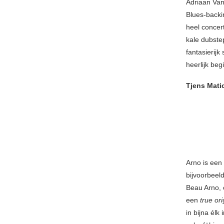
Adriaan Van
Blues-backi
heel concer
kale dubstep
fantasierij
heerlijk be
Tjens Mati
Arno is een
bijvoorbeel
Beau Arno, o
een
true ori
in bijna élk