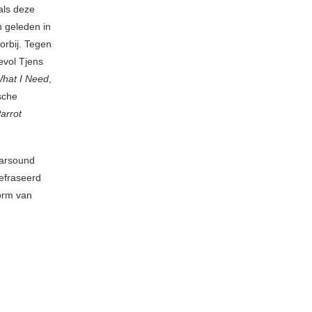
als deze
n geleden in
oorbij. Tegen
evol Tjens
hat I Need
,
sche
arrot
aarsound
efraseerd
orm van