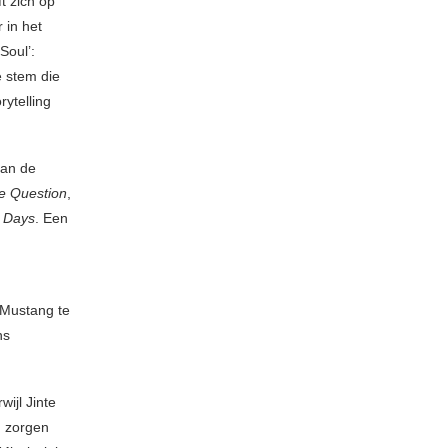
t zich op
 in het
Soul’:
 stem die
rytelling
van de
e Question
,
 Days
. Een
r Mustang te
ns
ijl Jinte
, zorgen