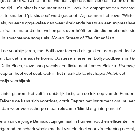
jk aandeel van Jinte, horen we hier, zijn de soulinvloeden. Deprez heef
rte tijd – z’n plaat is nog maar net uit – ook live ontpopt tot een meester
it té smalend ‘plastic soul’ werd gedoopt. Wij noemen het liever ‘White 
als, nu eens opgewekte dan weer dreigende beats en een expressieve
 ‘wit’ is, maar die het wel ergens over hééft, en die die emotionele sto
, in smachtende songs als
Wicked Streets
of
The Other Man
.
t de voorbije jaren, met Balthazar toerend als gekken, een groot deel 
en. En dat is eraan te horen: Oosterse snaren en Bollywoodbeats in
Th
 Delta Blues, slave song vocals een flinke neut James Blake in
Running
oop en heel veel soul. Ook in het muzikale landschapje
Motel
, dat
wijs voorbijtrok.
Jinte: gitaren. Het valt ‘m duidelijk lastig om de lokroep van de Fende
Telkens de kans zich voordoet, gordt Deprez het instrument om, nu ee
 dan weer voor scherpe maar relevante ‘klin-klang-interpunctie’.
rs van de jonge Bernardt zijn geniaal in hun eenvoud en efficiënte. Terw
rigerend en schaduwboksend het visuele deel voor z’n rekening neemt