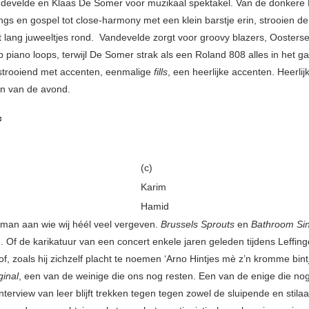
develde en Klaas De Somer voor muzikaal spektakel. Van de donkere M
ngs en gospel tot close-harmony met een klein barstje erin, strooien d
t lang juweeltjes rond. Vandevelde zorgt voor groovy blazers, Oosters
 piano loops, terwijl De Somer strak als een Roland 808 alles in het g
k strooiend met accenten, eenmalige
fills
, een heerlijke accenten. Heerlij
gin van de avond.
c
(c)
Karim
Hamid
 man aan wie wij héél veel vergeven.
Brussels Sprouts
en
Bathroom Si
d. Of de karikatuur van een concert enkele jaren geleden tijdens Leffin
f, zoals hij zichzelf placht te noemen ‘Arno Hintjes mè z’n kromme bintj
ginal
, een van de weinige die ons nog resten. Een van de enige die no
 interview van leer blijft trekken tegen tegen zowel de sluipende en stila