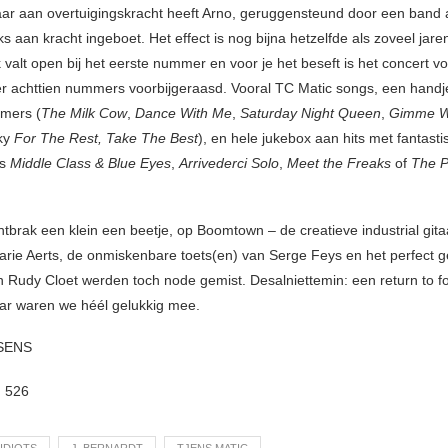
aar aan overtuigingskracht heeft Arno, geruggensteund door een band 
s aan kracht ingeboet. Het effect is nog bijna hetzelfde als zoveel jare
k valt open bij het eerste nummer en voor je het beseft is het concert v
jn er achttien nummers voorbijgeraasd. Vooral TC Matic songs, een handj
mers (
The Milk Cow
,
Dance With Me
,
Saturday Night Queen
,
Gimme W
ky
For The Rest, Take The Best
), en hele jukebox aan hits met fantasti
ls
Middle Class & Blue Eyes
,
Arrivederci Solo
,
Meet the Freaks
of
The P
ontbrak een klein een beetje, op Boomtown – de creatieve industrial git
rie Aerts, de onmiskenbare toets(en) van Serge Feys en het perfect g
 Rudy Cloet werden toch node gemist. Desalniettemin: een return to f
ar waren we héél gelukkig mee.
SENS
:
526