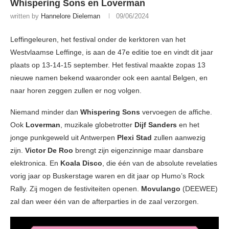
Whispering Sons en Loverman
written by
Hannelore Dieleman
09/06/2024
Leffingeleuren, het festival onder de kerktoren van het
Westvlaamse Leffinge, is aan de 47e editie toe en vindt dit jaar
plaats op 13-14-15 september. Het festival maakte zopas 13
nieuwe namen bekend waaronder ook een aantal Belgen, en
naar horen zeggen zullen er nog volgen.
Niemand minder dan
Whispering Sons
vervoegen de affiche.
Ook
Loverman
, muzikale globetrotter
Dijf Sanders
en het
jonge punkgeweld uit Antwerpen
Plexi Stad
zullen aanwezig
zijn.
Victor De Roo
brengt zijn eigenzinnige maar dansbare
elektronica. En
Koala Disco
, die één van de absolute revelaties
vorig jaar op Buskerstage waren en dit jaar op Humo’s Rock
Rally. Zij mogen de festiviteiten openen.
Movulango
(DEEWEE)
zal dan weer één van de afterparties in de zaal verzorgen.