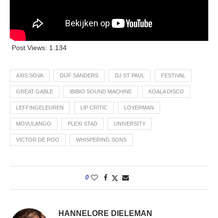
Post Views:
1.134
AXIS:SOVA
DIJF SANDERS
DJ ST PAUL
FESTIVAL
GREAT GABLE
IBIBIO SOUND MACHINE
KOALA DISCO
LEFFINGELEUREN
LIP CRITIC
LOVERMAN
MOVULANGO
PLEXI STAD
UNIVERSITY
VICTOR DE ROO
WHISPERING SONS
0
HANNELORE DIELEMAN