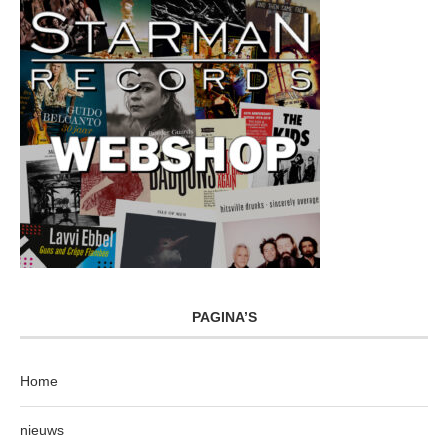
PAGINA’S
Home
nieuws