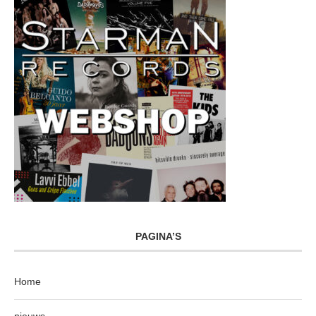
PAGINA’S
Home