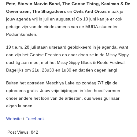
Pete, Starvin Marvin Band, The Goose Thing, Kaaiman & De
Oeverlozen, The Shagadeers
en
Owls And Orcas
maak je
jouw agenda vrij in juli en augustus! Op 10 juni kan je er ook
getuige zijn van de eindexamens van de MUDA-studenten
Podiumkunsten.
19 t.e.m. 28 juli staan uiteraard geblokkeerd in je agenda, want
dan zijn het Gentse Feesten en daar doen ze in de Missy Sippy
duchtig aan mee, met het Missy Sippy Blues & Roots Festival.
Dagelijks om 21u, 23u30 en 1u30 en dat tien dagen lang!
Buiten het optreden Meschiya Lake op zondag 7/7 zijn de
optredens gratis. Jouw vrije bijdragen in ‘den hoed’ vormen
onder andere het loon van de artiesten, dus wees gul naar
eigen kunnen.
Website
/
Facebook
Post Views:
842