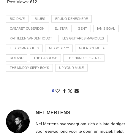
Post Views:
612
BIG DAVE
BLUES
BRUNO DENECKERE
CABARET CUBERDON
ELISTAR
GENT
IAN SIEGAL
KATHLEEN VANDENHOUDT
LES GUITARES MAGIQUES
LES SOMNABULES
MISSY SIPPY
NOLA SCHMOLA
ROLAND
THE CABOOSE
THE HAND ELECTRIC
THE MUDDY SIPPY BOYS
UP YOUR MULE
0
NEL MERTENS
Nel Mertens overweegt om zich als late dertiger
voor eeuwig jong voor te doen en muziek helpt