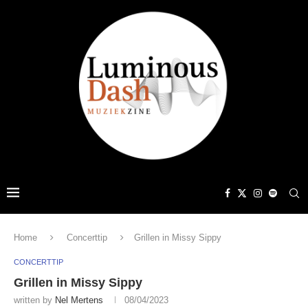
Home
Concerttip
Grillen in Missy Sippy
CONCERTTIP
Grillen in Missy Sippy
written by
Nel Mertens
08/04/2023