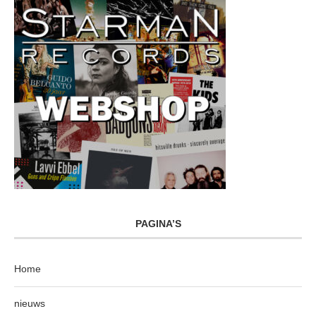
PAGINA’S
Home
nieuws