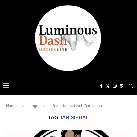
Home
Tags
Posts tagged with "ian siegal"
TAG:
IAN SIEGAL