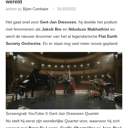
wereld
written by
Björn Comhaire
31/10/2023
Het gaat snel voor
Gert-Jan Dreessen
, hij deelde het podium
met fenomenen als
Jakob Bro
en
Nduduzo Makhathini
en
werd de nieuwe drummer van het al legendarische
Flat Earth
Society Orchestra
. En er staat nog veel meer moois gepland.
Screengrab YouTube © Gert-Jan Dreessen Quartet
Nu stelt hij eerst zijn wonderlijke Quartet voor, waarvoor hij zich
omringt met
Bram De Looze
,
Cyrille Obermüller
en
Jean-Paul