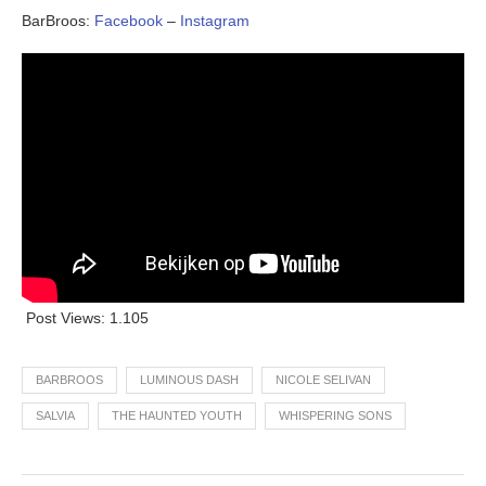
BarBroos:
Facebook
–
Instagram
Post Views:
1.105
BARBROOS
LUMINOUS DASH
NICOLE SELIVAN
SALVIA
THE HAUNTED YOUTH
WHISPERING SONS