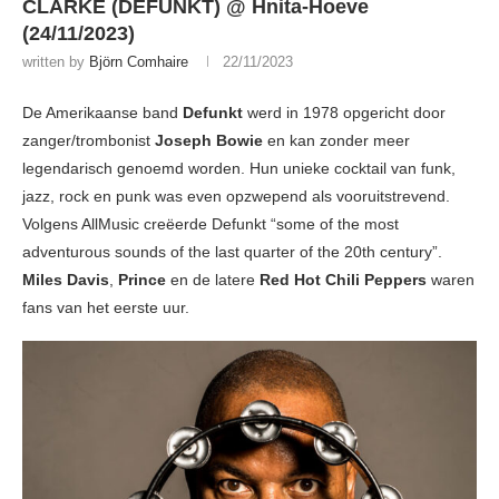
CLARKE (DEFUNKT) @ Hnita-Hoeve
(24/11/2023)
written by
Björn Comhaire
22/11/2023
De Amerikaanse band
Defunkt
werd in 1978 opgericht door
zanger/trombonist
Joseph Bowie
en kan zonder meer
legendarisch genoemd worden. Hun unieke cocktail van funk,
jazz, rock en punk was even opzwepend als vooruitstrevend.
Volgens AllMusic creëerde Defunkt “some of the most
adventurous sounds of the last quarter of the 20th century”.
Miles Davis
,
Prince
en de latere
Red Hot Chili Peppers
waren
fans van het eerste uur.