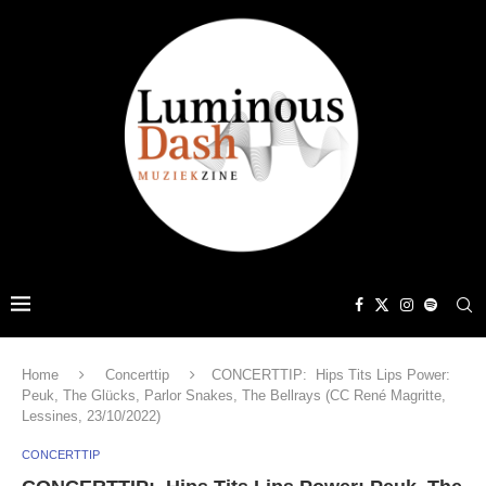
Home
Concerttip
CONCERTTIP: Hips Tits Lips Power:
Peuk, The Glücks, Parlor Snakes, The Bellrays (CC René Magritte,
Lessines, 23/10/2022)
CONCERTTIP