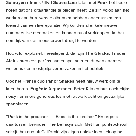
Schroyen
(drums /
Evil Superstars
) laten met
Peuk
het beste
horen dat ons gitaarlandje te bieden heeft. Ze zijn volop aan het
werken aan hun tweede album en hebben ondertussen een
loeierd van een livereputatie. Wij konden al enkele nieuwe
nummers live meemaken en kunnen nu al verklappen dat het
een dijk van een meesterwerk dreigt te worden.
Hot, wild, explosief, meeslepend, dat zijn
The Glücks.
Tina
en
Alek
zetten een perfect samenspel neer en durven daarmee
wel eens een moshpitje veroorzaken in het publiek!
Ook het Franse duo
Parlor Snakes
heeft nieuw werk om te
laten horen.
Eugénie Alquezar
en
Peter K
laten hun nachtelijke
noisy nummers genereus los met rauwe kracht en gevaarlijke
spanningen.
“
Punk is the preacher….. Blues is the teacher.
”
En ergens
daartussen bevinden
The Bellrays
zich. Met hun punkrocksoul
schrijft het duo uit Californië zijn eigen unieke identiteit op het