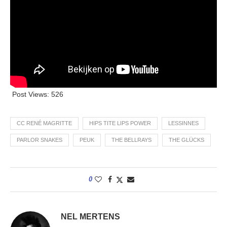
Post Views:
526
CC RENÉ MAGRITTE
HIPS TITE LIPS POWER
LESSINNES
PARLOR SNAKES
PEUK
THE BELLRAYS
THE GLÜCKS
0
NEL MERTENS