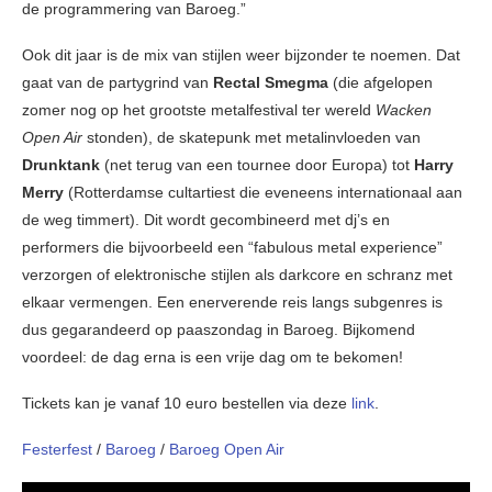
de programmering van Baroeg.”
Ook dit jaar is de mix van stijlen weer bijzonder te noemen. Dat
gaat van de partygrind van
Rectal Smegma
(die afgelopen
zomer nog op het grootste metalfestival ter wereld
Wacken
Open Air
stonden), de skatepunk met metalinvloeden van
Drunktank
(net terug van een tournee door Europa) tot
Harry
Merry
(Rotterdamse cultartiest die eveneens internationaal aan
de weg timmert). Dit wordt gecombineerd met dj’s en
performers die bijvoorbeeld een “fabulous metal experience”
verzorgen of elektronische stijlen als darkcore en schranz met
elkaar vermengen. Een enerverende reis langs subgenres is
dus gegarandeerd op paaszondag in Baroeg. Bijkomend
voordeel: de dag erna is een vrije dag om te bekomen!
Tickets kan je vanaf 10 euro bestellen via deze
link
.
Festerfest
/
Baroeg
/
Baroeg Open Air