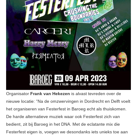
Organisator
Frank van Hekezen
is alvast tevreden over de
nieuwe locatie: “Na de omzwervingen in Dordrecht en Delft voelt
het organiseren van Festerfest in Baroeg echt als thuiskomen.
De harde alternatieve muziek waar ook Festerfest zich van
bedient, zit bij Baroeg in het DNA. Met de eclatante mix die
Festerfest eigen is, voegen we desondanks iets unieks toe aan