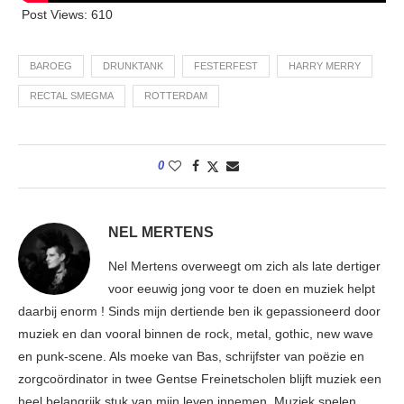
Post Views:
610
BAROEG
DRUNKTANK
FESTERFEST
HARRY MERRY
RECTAL SMEGMA
ROTTERDAM
0
NEL MERTENS
Nel Mertens overweegt om zich als late dertiger
voor eeuwig jong voor te doen en muziek helpt
daarbij enorm ! Sinds mijn dertiende ben ik gepassioneerd door
muziek en dan vooral binnen de rock, metal, gothic, new wave
en punk-scene. Als moeke van Bas, schrijfster van poëzie en
zorgcoördinator in twee Gentse Freinetscholen blijft muziek een
heel belangrijk stuk van mijn leven innemen. Muziek spelen,