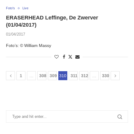
Foto's
Live
ERASERHEAD Leffinge, De Zwerver
(01/04/2017)
01/04/2017
Foto’s: © William Massy
1
…
308
309
310
311
312
…
330