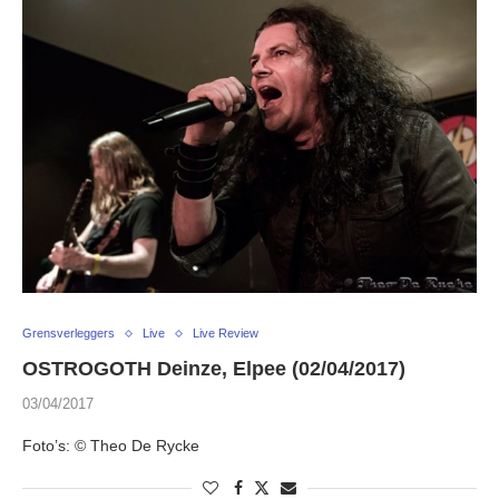
Grensverleggers
Live
Live Review
OSTROGOTH Deinze, Elpee (02/04/2017)
03/04/2017
Foto’s: © Theo De Rycke