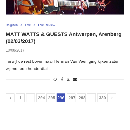
Belgisch
Live
Live Review
MATT WATTS & GUESTS Antwerpen, Arenberg
(02/03/2017)
10/08/2017
Terwijl de rest boven naar Herman Van Veen ging kijken zaten
wij met een honderdtal …
1
…
294
295
296
297
298
…
330