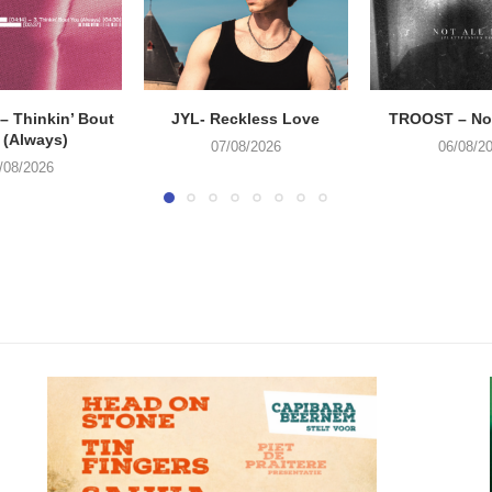
 Thinkin’ Bout
JYL- Reckless Love
TROOST – Not
 (Always)
07/08/2026
06/08/2
/08/2026