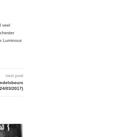
l veel
nchester
te Luminous
next post
ndelsbeurs
(24/03/2017)