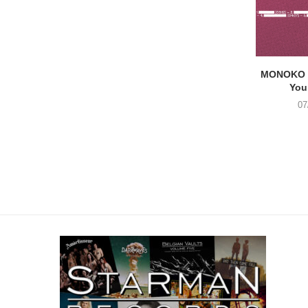
MONOKO –
You
07