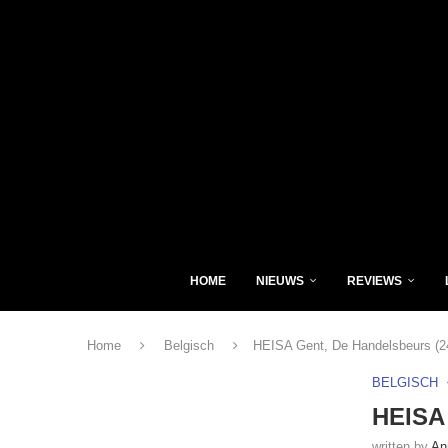
HOME
NIEUWS
REVIEWS
Home
Belgisch
HEISA Gent, De Handelsbeurs (2
BELGISCH
HEISA 
written by
An