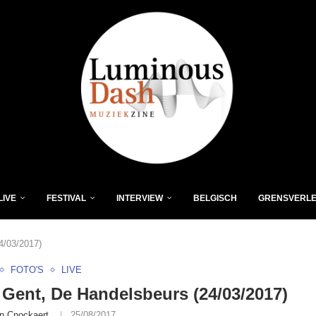
LIVE
FESTIVAL
INTERVIEW
BELGISCH
GRENSVERL
4/03/2017)
FOTO'S
LIVE
Gent, De Handelsbeurs (24/03/2017)
n Cnockaert
25/08/2017