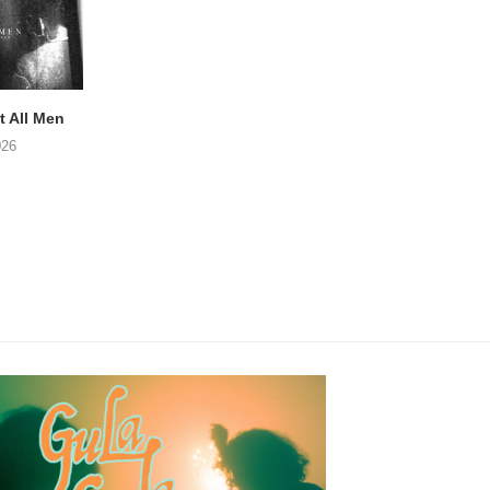
 All Men
NOAH TATE – Boy Gum
Vijf keer talent i
Buurtkroeg Mos
026
06/08/2026
05/08/2026