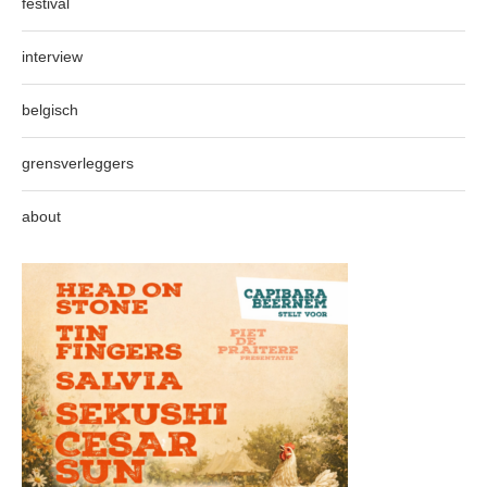
festival
interview
belgisch
grensverleggers
about