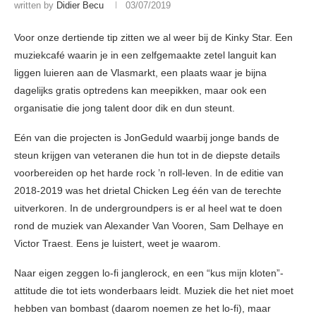
written by
Didier Becu
03/07/2019
Voor onze dertiende tip zitten we al weer bij de Kinky Star. Een
muziekcafé waarin je in een zelfgemaakte zetel languit kan
liggen luieren aan de Vlasmarkt, een plaats waar je bijna
dagelijks gratis optredens kan meepikken, maar ook een
organisatie die jong talent door dik en dun steunt.
Eén van die projecten is JonGeduld waarbij jonge bands de
steun krijgen van veteranen die hun tot in de diepste details
voorbereiden op het harde rock ’n roll-leven. In de editie van
2018-2019 was het drietal Chicken Leg één van de terechte
uitverkoren. In de undergroundpers is er al heel wat te doen
rond de muziek van Alexander Van Vooren, Sam Delhaye en
Victor Traest. Eens je luistert, weet je waarom.
Naar eigen zeggen lo-fi janglerock, en een “kus mijn kloten”-
attitude die tot iets wonderbaars leidt. Muziek die het niet moet
hebben van bombast (daarom noemen ze het lo-fi), maar