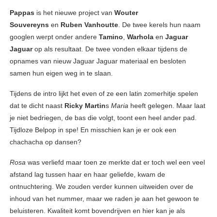
Pappas
is het nieuwe project van
Wouter
Souvereyns
en
Ruben Vanhoutte
. De twee kerels hun naam
googlen werpt onder andere
Tamino
,
Warhola
en
Jaguar
Jaguar
op als resultaat. De twee vonden elkaar tijdens de
opnames van nieuw Jaguar Jaguar materiaal en besloten
samen hun eigen weg in te slaan.
Tijdens de intro lijkt het even of ze een latin zomerhitje spelen
dat te dicht naast
Ricky Martin
s
Maria
heeft gelegen. Maar laat
je niet bedriegen, de bas die volgt, toont een heel ander pad.
Tijdloze Belpop in spe! En misschien kan je er ook een
chachacha op dansen?
Rosa
was verliefd maar toen ze merkte dat er toch wel een veel
afstand lag tussen haar en haar geliefde, kwam de
ontnuchtering. We zouden verder kunnen uitweiden over de
inhoud van het nummer, maar we raden je aan het gewoon te
beluisteren. Kwaliteit komt bovendrijven en hier kan je als