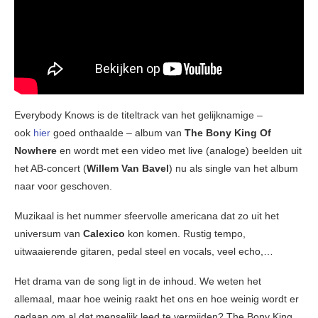
Everybody Knows is de titeltrack van het gelijknamige –
ook
hier
goed onthaalde – album van
The Bony King Of
Nowhere
en wordt met een video met live (analoge) beelden uit
het AB-concert (
Willem Van Bavel
) nu als single van het album
naar voor geschoven.
Muzikaal is het nummer sfeervolle americana dat zo uit het
universum van
Calexico
kon komen. Rustig tempo,
uitwaaierende gitaren, pedal steel en vocals, veel echo,…
Het drama van de song ligt in de inhoud. We weten het
allemaal, maar hoe weinig raakt het ons en hoe weinig wordt er
gedaan om al dat menselijk leed te vermijden? The Bony King