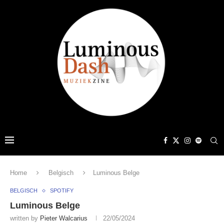
Home
Belgisch
Luminous Belge
BELGISCH
SPOTIFY
Luminous Belge
written by
Pieter Walcarius
22/05/2024