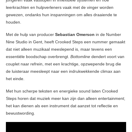
jongeren vaak vastlopen in inflexibele systemen en hoe
leerkrachten en hulpverleners vaak met de vinger worden
gewezen, ondanks hun inspanningen om alles draaiende te
houden.
Met de hulp van producer
Sebastian Omerson
in de Number
Nine Studio in Gent, heeft Crooked Steps een nummer gemaakt
dat niet alleen muzikaal meeslepend is, maar tevens een
essentiële boodschap overbrengt.
Bottomline
dendert voort van
couplet naar refrein, met een krachtige, opzwepende brug die
de luisteraar meesleept naar een indrukwekkende climax aan
het einde.
Met hun scherpe teksten en energieke sound laten Crooked
Steps horen dat muziek meer kan zijn dan alleen entertainment;
het kan dienen als een instrument dat aanzet tot reflectie en
bewustwording.