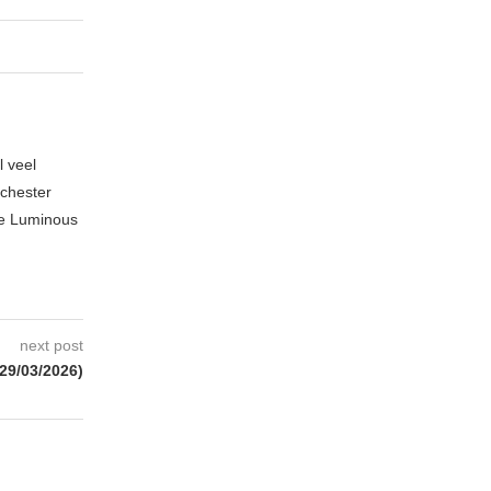
l veel
nchester
te Luminous
next post
9/03/2026)