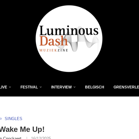
LIVE
FESTIVAL
INTERVIEW
BELGISCH
GRENSVERL
SINGLES
 Wake Me Up!
n Cnockaert
16/12/2025