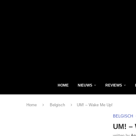
HOME
NIEUWS
REVIEWS
Home
Belgisch
UM! – Wake Me Up!
BELGISCH
UM! –
written by
An