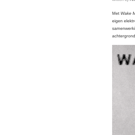
Met
Wake M
eigen elekt
samenwerk
achtergrond 