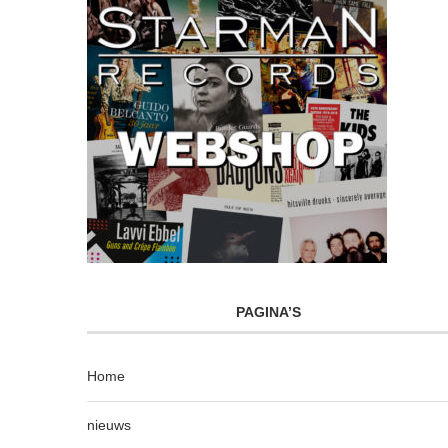
PAGINA’S
Home
nieuws