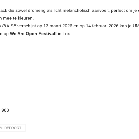
rack die zowel dromerig als licht melancholisch aanvoelt, perfect om je
en mee te kleuren.
m
PULSE
verschijnt op 13 maart 2026 en op 14 februari 2026 kan je UM
en op
We Are Open Festival!
in Trix.
:
983
MI DEFOORT