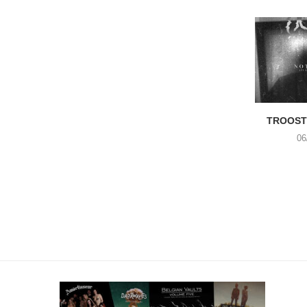
TROOST 
06