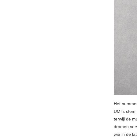
Het nummer 
UM!’s stem g
terwijl de m
dromen ver
wie in de la