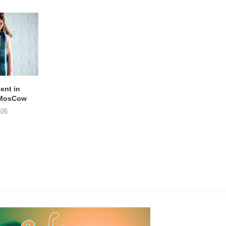
lent in
APOTH – Nelson
LIGHTSPEED speelt
 MosCow
THE SHEILA DIVINE in
05/08/2026
026
04/08/2026