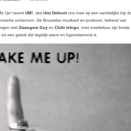
e Up!
neemt
UM!
, aka
Umi Defoort
ons mee op een nachtelijke trip do
ronische universum. De Brusselse muzikant en producer, bekend van
ingen met
Zwangere Guy
en
Chibi Ichigo
, mixt moeiteloos zijn brede
tot een geluid dat tegelijk warm en hypnotiserend is.