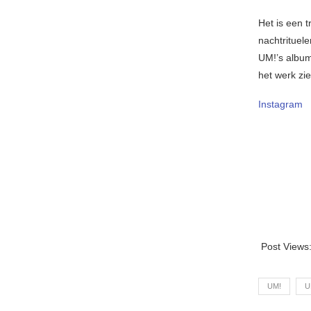
Het is een t
nachtrituel
UM!’s albu
het werk zi
Instagram
Post Views
UM!
U