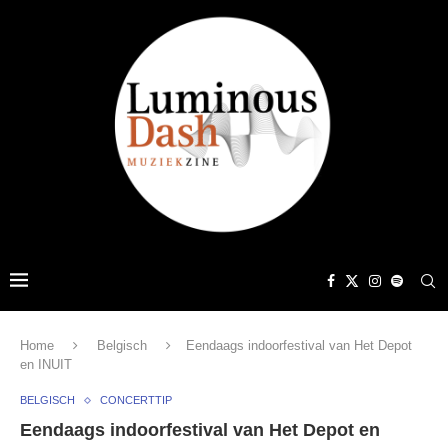
Home
Belgisch
Eendaags indoorfestival van Het Depot
en INUIT
BELGISCH
CONCERTTIP
Eendaags indoorfestival van Het Depot en