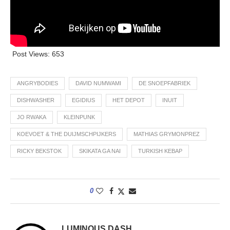
Post Views:
653
ANGRYBODIES
DAVID NUMWAMI
DE SNOEPFABRIEK
DISHWASHER
EGIDIUS
HET DEPOT
INUIT
JO RWAKA
KLEINPUNK
KOEVOET & THE DUIJMSCHPIJKERS
MATHIAS GRYMONPREZ
RICKY BEKSTOK
SKIKATA GA NAI
TURKISH KEBAP
0
LUMINOUS DASH