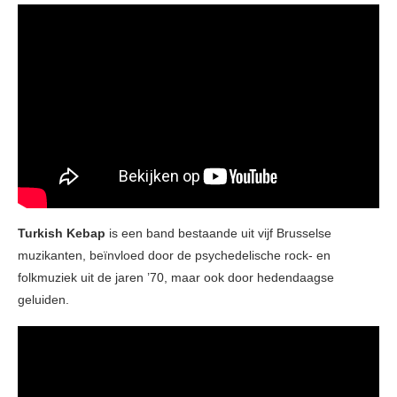
Turkish Kebap
is een band bestaande uit vijf Brusselse
muzikanten, beïnvloed door de psychedelische rock- en
folkmuziek uit de jaren ’70, maar ook door hedendaagse
geluiden.