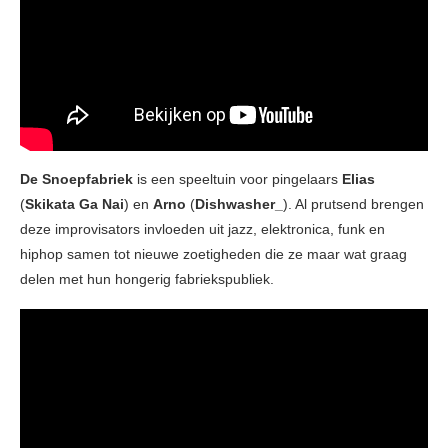
De Snoepfabriek
is een speeltuin voor pingelaars
Elias
(
Skikata Ga Nai
) en
Arno
(
Dishwasher_
). Al prutsend brengen
deze improvisators invloeden uit jazz, elektronica, funk en
hiphop samen tot nieuwe zoetigheden die ze maar wat graag
delen met hun hongerig fabriekspubliek.