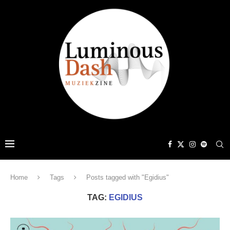
Home
Tags
Posts tagged with "Egidius"
TAG:
EGIDIUS