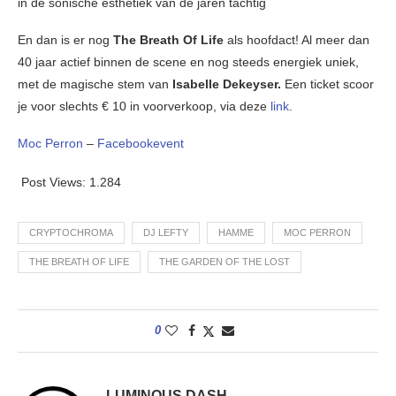
in de sonische esthetiek van de jaren tachtig
En dan is er nog
The Breath Of Life
als hoofdact! Al meer dan
40 jaar actief binnen de scene en nog steeds energiek uniek,
met de magische stem van
Isabelle Dekeyser.
Een ticket scoor
je voor slechts € 10 in voorverkoop, via deze
link
.
Moc Perron
–
Facebookevent
Post Views:
1.284
CRYPTOCHROMA
DJ LEFTY
HAMME
MOC PERRON
THE BREATH OF LIFE
THE GARDEN OF THE LOST
0
LUMINOUS DASH