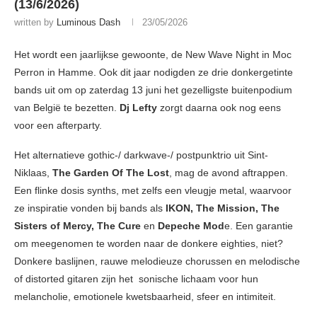
(13/6/2026)
written by
Luminous Dash
23/05/2026
Het wordt een jaarlijkse gewoonte, de New Wave Night in Moc
Perron in Hamme. Ook dit jaar nodigden ze drie donkergetinte
bands uit om op zaterdag 13 juni het gezelligste buitenpodium
van België te bezetten.
Dj Lefty
zorgt daarna ook nog eens
voor een afterparty.
Het alternatieve gothic-/ darkwave-/ postpunktrio uit Sint-
Niklaas,
The Garden Of The Lost
, mag de avond aftrappen.
Een flinke dosis synths, met zelfs een vleugje metal, waarvoor
ze inspiratie vonden bij bands als
IKON, The Mission, The
Sisters of Mercy, The Cure
en
Depeche Mod
e. Een garantie
om meegenomen te worden naar de donkere eighties, niet?
Donkere baslijnen, rauwe melodieuze chorussen en melodische
of distorted gitaren zijn het sonische lichaam voor hun
melancholie, emotionele kwetsbaarheid, sfeer en intimiteit.