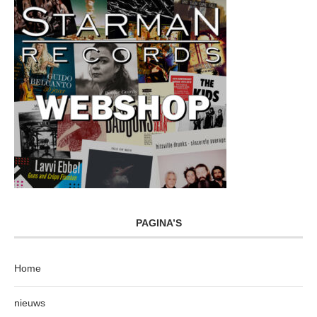
PAGINA’S
Home
nieuws