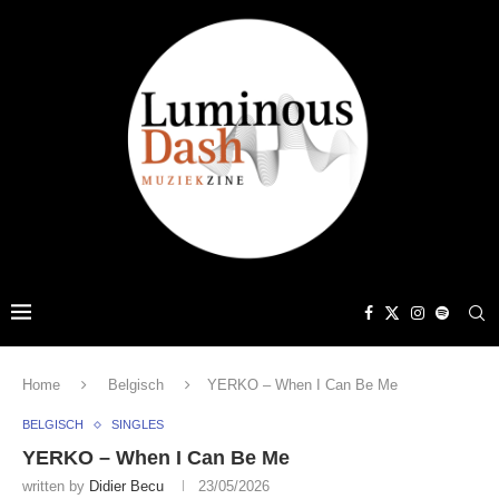
Home
Belgisch
YERKO – When I Can Be Me
BELGISCH
SINGLES
YERKO – When I Can Be Me
written by
Didier Becu
23/05/2026