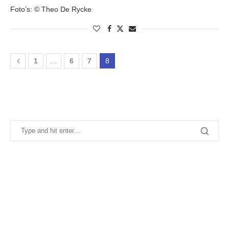
Foto’s: © Theo De Rycke
1
…
6
7
8