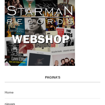
PAGINA’S
Home
nieuws