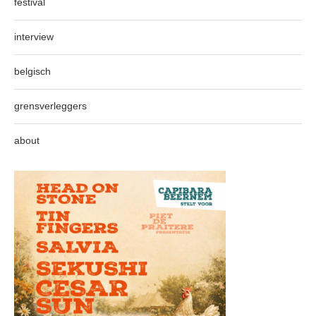
festival
interview
belgisch
grensverleggers
about