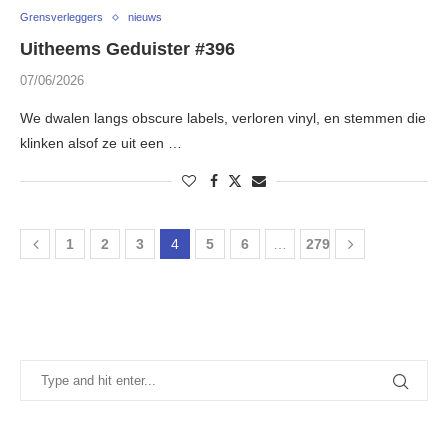
Grensverleggers
nieuws
Uitheems Geduister #396
07/06/2026
We dwalen langs obscure labels, verloren vinyl, en stemmen die
klinken alsof ze uit een …
1
2
3
4
5
6
…
279