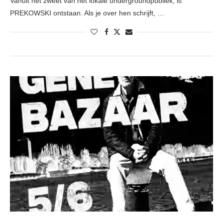
Vanuit het zweet van het lokale undergroundpubliek, is
PREKOWSKI ontstaan. Als je over hen schrijft, …