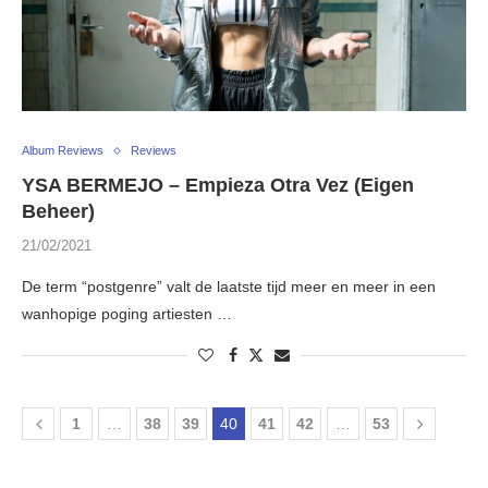
Album Reviews
Reviews
YSA BERMEJO – Empieza Otra Vez (Eigen
Beheer)
21/02/2021
De term “postgenre” valt de laatste tijd meer en meer in een
wanhopige poging artiesten …
1
…
38
39
40
41
42
…
53