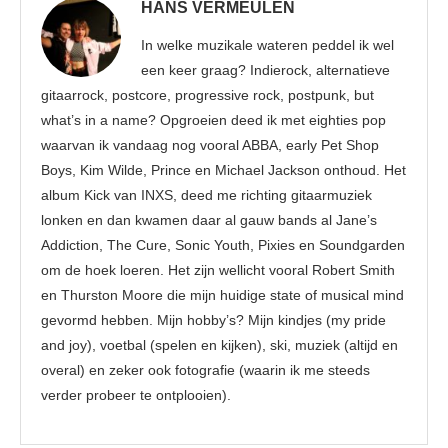
HANS VERMEULEN
In welke muzikale wateren peddel ik wel
een keer graag? Indierock, alternatieve
gitaarrock, postcore, progressive rock, postpunk, but
what’s in a name? Opgroeien deed ik met eighties pop
waarvan ik vandaag nog vooral ABBA, early Pet Shop
Boys, Kim Wilde, Prince en Michael Jackson onthoud. Het
album Kick van INXS, deed me richting gitaarmuziek
lonken en dan kwamen daar al gauw bands al Jane’s
Addiction, The Cure, Sonic Youth, Pixies en Soundgarden
om de hoek loeren. Het zijn wellicht vooral Robert Smith
en Thurston Moore die mijn huidige state of musical mind
gevormd hebben. Mijn hobby’s? Mijn kindjes (my pride
and joy), voetbal (spelen en kijken), ski, muziek (altijd en
overal) en zeker ook fotografie (waarin ik me steeds
verder probeer te ontplooien).