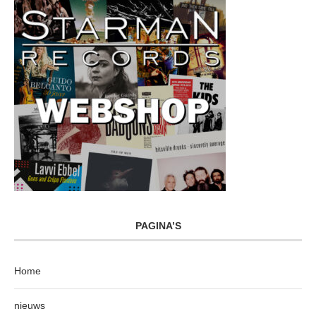
PAGINA’S
Home
nieuws