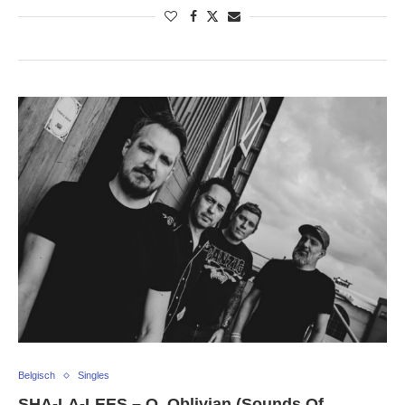
Belgisch
Singles
SHA-LA-LEES – O, Oblivian (Sounds Of