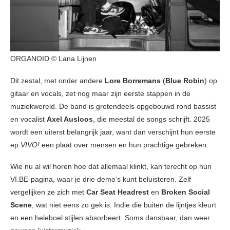
ORGANOID © Lana Lijnen
Dit zestal, met onder andere
Lore Borremans
(
Blue Robin
) op
gitaar en vocals, zet nog maar zijn eerste stappen in de
muziekwereld. De band is grotendeels opgebouwd rond bassist
en vocalist
Axel Ausloos
, die meestal de songs schrijft. 2025
wordt een uiterst belangrijk jaar, want dan verschijnt hun eerste
ep
VIVO!
een plaat over mensen en hun prachtige gebreken.
Wie nu al wil horen hoe dat allemaal klinkt, kan terecht op hun
VI.BE-pagina, waar je drie demo’s kunt beluisteren. Zelf
vergelijken ze zich met
Car Seat Headrest
en
Broken Social
Scene
, wat niet eens zo gek is. Indie die buiten de lijntjes kleurt
en een heleboel stijlen absorbeert. Soms dansbaar, dan weer