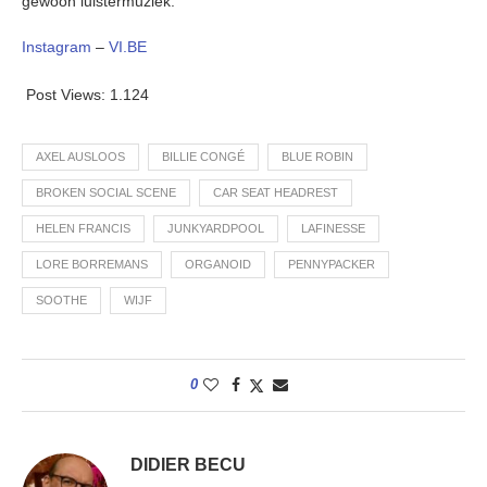
gewoon luistermuziek.
Instagram
–
VI.BE
Post Views:
1.124
AXEL AUSLOOS
BILLIE CONGÉ
BLUE ROBIN
BROKEN SOCIAL SCENE
CAR SEAT HEADREST
HELEN FRANCIS
JUNKYARDPOOL
LAFINESSE
LORE BORREMANS
ORGANOID
PENNYPACKER
SOOTHE
WIJF
0
DIDIER BECU