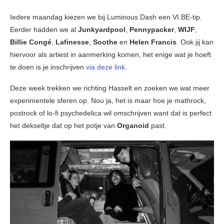
Iedere maandag kiezen we bij Luminous Dash een VI.BE-tip.
Eerder hadden we al
Junkyardpool
,
Pennypacker
,
WIJF
,
Billie Congé
,
Lafinesse
,
Soothe
en
Helen Francis
. Ook jij kan
hiervoor als artiest in aanmerking komen, het enige wat je hoeft
te doen is je inschrijven
via deze link
.
Deze week trekken we richting Hasselt en zoeken we wat meer
experimentele sferen op. Nou ja, het is maar hoe je mathrock,
postrock of lo-fi psychedelica wil omschrijven want dat is perfect
het dekseltje dat op het potje van
Organoid
past.