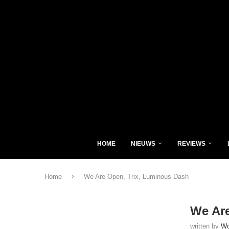
HOME
NIEUWS
REVIEWS
Home
We Are Open, Trix, Luminous Dash
We Are
written by
Wo