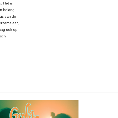
. Het is
an belang.
sis van de
erzamelaar,
raag ook op
isch