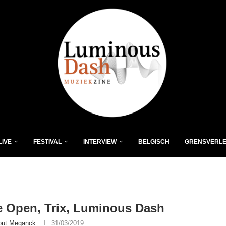
LIVE
FESTIVAL
INTERVIEW
BELGISCH
GRENSVERL
 Open, Trix, Luminous Dash
ut Meganck
31/03/2019