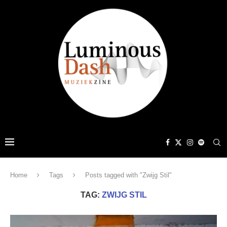
Home
Tags
Posts tagged with "Zwijg Stil"
TAG:
ZWIJG STIL