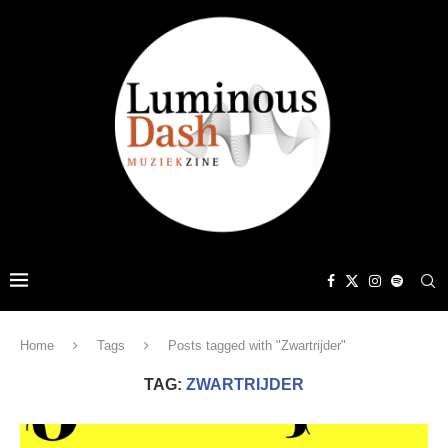
Home
Tags
Posts tagged with "Zwartrijder"
TAG:
ZWARTRIJDER