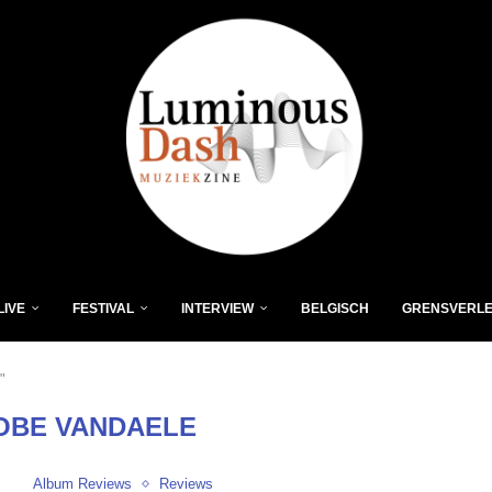
LIVE
FESTIVAL
INTERVIEW
BELGISCH
GRENSVERL
"
OBE VANDAELE
Album Reviews
Reviews