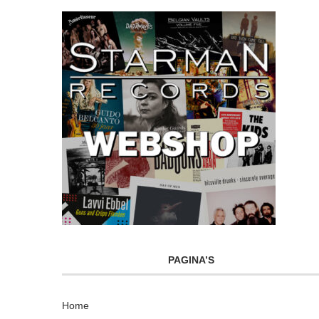
PAGINA’S
Home