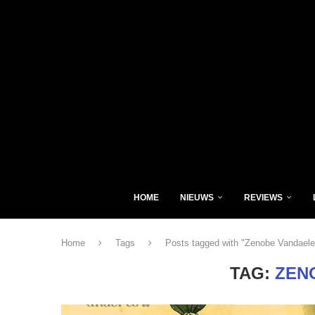
HOME
NIEUWS
REVIEWS
Home
Tags
Posts tagged with "Zenobe Vandaele
TAG:
ZEN