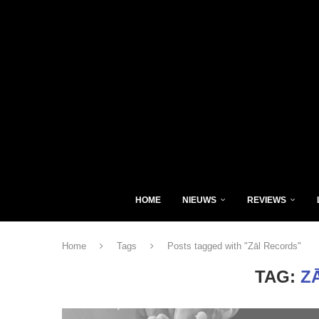
HOME
NIEUWS
REVIEWS
Home
Tags
Posts tagged with "Zāl Records"
TAG:
Z