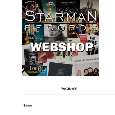
PAGINA’S
Home