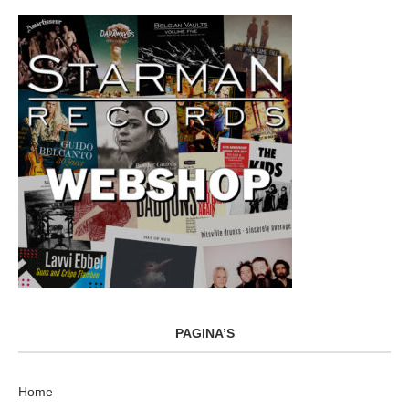
PAGINA’S
Home