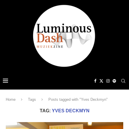
Home
Tags
Posts tagged with "Yves Deckmyn"
TAG:
YVES DECKMYN