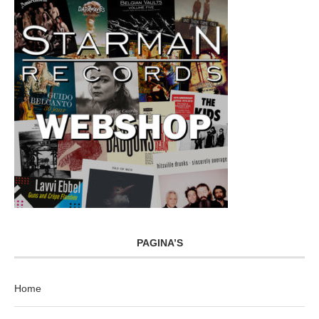
PAGINA’S
Home