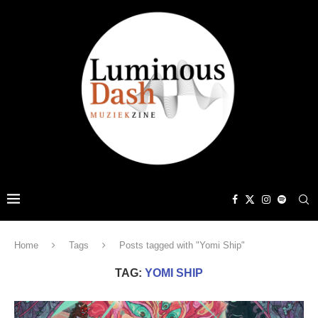
Home
Tags
Posts tagged with "Yomi Ship"
TAG:
YOMI SHIP